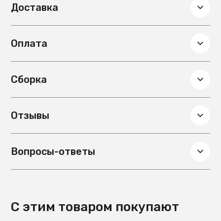
Доставка
Класс газ-лифта
2
Глубина, см
53
Вес, кг
6.2
Оплата
Гарантия
12мес.
Сборка
Отзывы
Вопросы-ответы
С этим товаром покупают