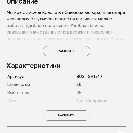
Описание
Мягкое офисное кресло в обивке из велюра. Благодаря
механизму регулировки высоты и качания можно
выбрать удобное положение. Удобная спинка
оказывает качественную поддержку и позволяет
провести в кресле долгое время без усталости. Каркас
изготовлен из металла в черном цвете и позволяет
выдержать нагрузку до 120 кг.
РАСКРЫТЬ
Характеристики
Артикул
S02_291517
Ширина, см
50
Высота, см
95
Стиль
Дизайнерский
Высота сиденья, см
46-56
РАСКРЫТЬ
Максимально допустимая
120
нагрузка, кг
Страна
Китай