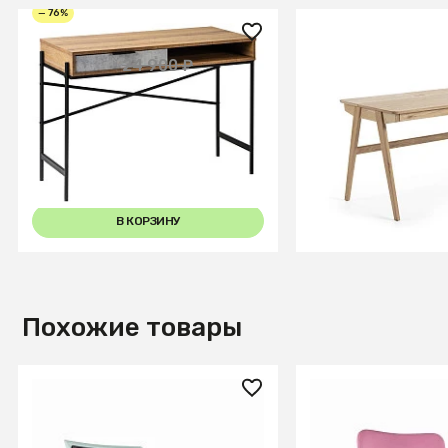
— 76%
6 000 ₽
113 990 ₽
24 900 ₽
Стол письменный Plato
Рабочий стол Jak
Шерман коньяк
натуральный шп
В КОРЗИНУ
В КОРЗИ
Похожие товары
15 720 ₽
15 710 ₽