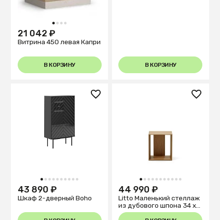
1
2
3
4
21 042 ₽
Витрина 450 левая Капри
В КОРЗИНУ
В КОРЗИНУ
1
2
3
4
5
6
7
8
9
10
1
2
3
4
5
6
7
8
9
10
11
43 890 ₽
44 990 ₽
Шкаф 2-дверный Boho
Litto Маленький стеллаж
из дубового шпона 34 x
38 см