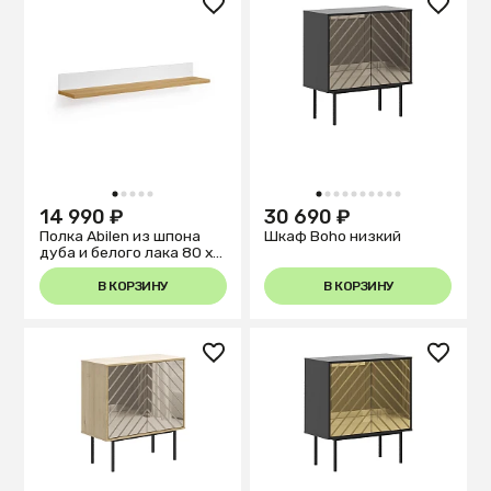
1
2
3
4
5
1
2
3
4
5
6
7
8
9
10
14 990 ₽
30 690 ₽
Полка Abilen из шпона
Шкаф Boho низкий
дуба и белого лака 80 x
15 cm
В КОРЗИНУ
В КОРЗИНУ