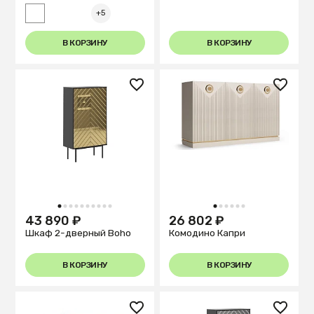
+5
В КОРЗИНУ
В КОРЗИНУ
1
2
3
4
5
6
7
8
9
10
1
2
3
4
5
6
43 890 ₽
26 802 ₽
Шкаф 2-дверный Boho
Комодино Капри
В КОРЗИНУ
В КОРЗИНУ