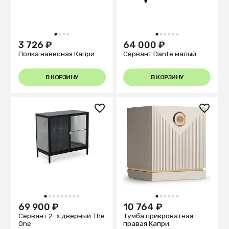
1
2
3
4
1
2
3
4
5
6
3 726 ₽
64 000 ₽
Полка навесная Капри
Сервант Dante малый
В КОРЗИНУ
В КОРЗИНУ
1
2
3
4
5
6
7
8
9
1
2
3
4
5
6
69 900 ₽
10 764 ₽
Сервант 2-х дверный The
Тумба прикроватная
One
правая Капри