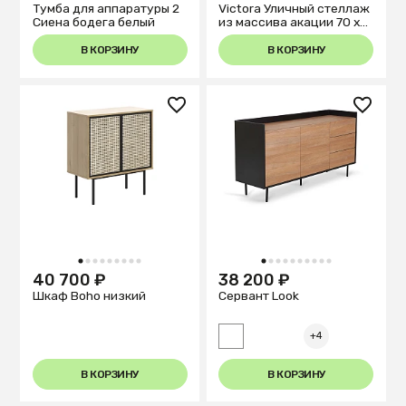
Тумба для аппаратуры 2
Victora Уличный стеллаж
Сиена бодега белый
из массива акации 70 x
85 см
В КОРЗИНУ
В КОРЗИНУ
1
2
3
4
5
6
7
8
9
1
2
3
4
5
6
7
8
9
10
40 700 ₽
38 200 ₽
Шкаф Boho низкий
Сервант Look
+4
В КОРЗИНУ
В КОРЗИНУ