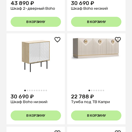
43 890 ₽
30 690 ₽
Шкаф 2-дверный Boho
Шкаф Boho низкий
В КОРЗИНУ
В КОРЗИНУ
1
2
3
4
5
6
7
8
9
10
1
2
3
4
5
6
7
30 690 ₽
22 788 ₽
Шкаф Boho низкий
Тумба под ТВ Капри
В КОРЗИНУ
В КОРЗИНУ