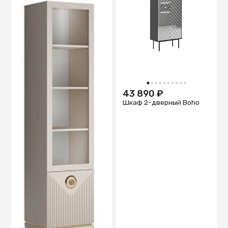
1
2
3
4
5
6
7
8
9
10
43 890 ₽
Шкаф 2-дверный Boho