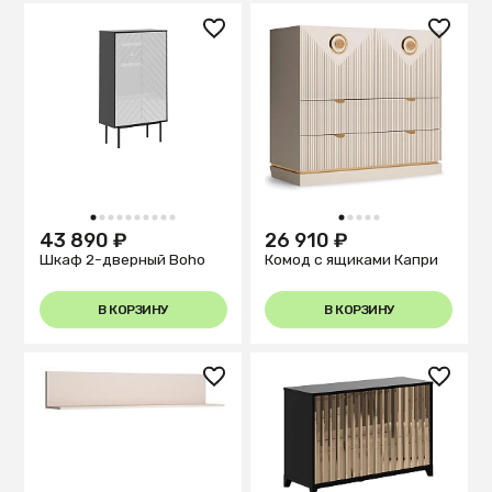
1
2
3
4
5
6
7
8
9
10
1
2
3
4
5
43 890 ₽
26 910 ₽
Шкаф 2-дверный Boho
Комод с ящиками Капри
В КОРЗИНУ
В КОРЗИНУ