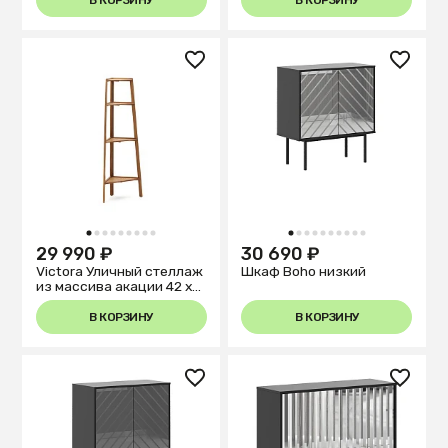
1
2
3
4
5
6
7
8
9
1
2
3
4
5
6
7
8
9
10
29 990 ₽
30 690 ₽
Victora Уличный стеллаж
Шкаф Boho низкий
из массива акации 42 x
150 см
В КОРЗИНУ
В КОРЗИНУ