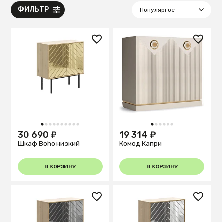
ФИЛЬТР
1
2
3
4
5
6
7
8
9
10
1
2
3
4
5
6
30 690 ₽
19 314 ₽
Шкаф Boho низкий
Комод Капри
В КОРЗИНУ
В КОРЗИНУ