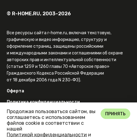
© R-HOME.RU, 2003–2026
Все ресурсы сайта r-home.ru, включая текстовую,
графическую и видео информацию, структуру и
оформление страниц, защищены российскими
и международными законами и соглашениями об охране
авторских прав и интеллектуальной собственности
(статьи 1259 и 1260 главы 70 «Авторское право»
Гражданского Кодекса Российской Федерации
от 18 декабря 2006 года N 230-ФЗ).
Оферта
Политика конфиденциальности
Продолжая пользоваться сайтом, вы
Карта сайта
ПРИНЯТЬ
соглашаетесь с использованием
файлов cookie в соответствии с
нашей
Политикой конфиденциальности
и