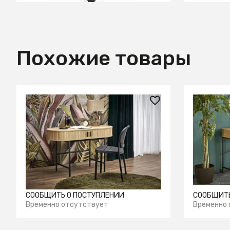
Похожие товары
28 700 ₽
17 360
Стол компьютерный HALMAR B51
Стол ко
(натуральный/черный)
(натура
СООБЩИТЬ О ПОСТУПЛЕНИИ
СООБЩИТЬ
Временно отсутствует
Временно