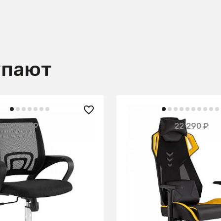
упают
₽
12 990 ₽
7 890 ₽
22 290 ₽
— 33%
фисное TopChairs Simple
Кресло спортивное TopC
ный
Рэтчэт желтый
В КОРЗИНУ
В КОРЗИНУ