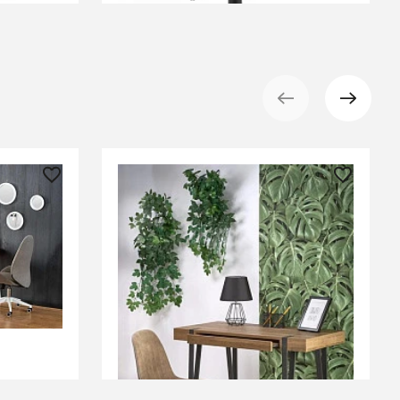
26 450 ₽
LMAR B48
Стол компьютерный Halmar B-39
(орех медовый/черный)
СООБЩИТЬ О ПОСТУПЛЕНИИ
Временно отсутствует