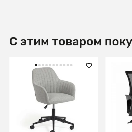
С этим товаром пок
54 990 ₽
5 300 
Офисное кресло Madina светло-
Кресло о
серое
New чер
В КОРЗИНУ