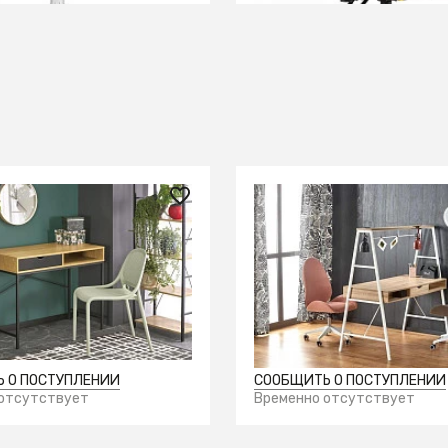
 ₽
39 730 ₽
мпьютерный HALMAR B50
Стол компьютерный HA
льный/черный)
(дуб сонома/белый)
 О ПОСТУПЛЕНИИ
СООБЩИТЬ О ПОСТУПЛЕНИИ
 отсутствует
Временно отсутствует