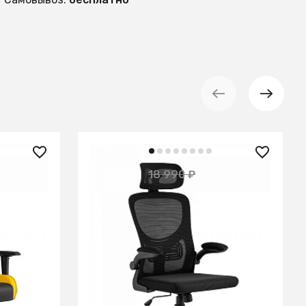
9 710 ₽
18 990 ₽
— 42%
— 49%
hairs
Кресло офисное TopChairs Airone
черный
В КОРЗИНУ