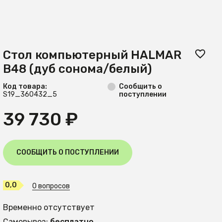
Стол компьютерный HALMAR
B48 (дуб сонома/белый)
Код товара:
Сообщить о
S19_360432_5
поступлении
39 730 ₽
СООБЩИТЬ О ПОСТУПЛЕНИИ
0,0
0 вопросов
Временно отсутствует
Самовывоз:
бесплатно