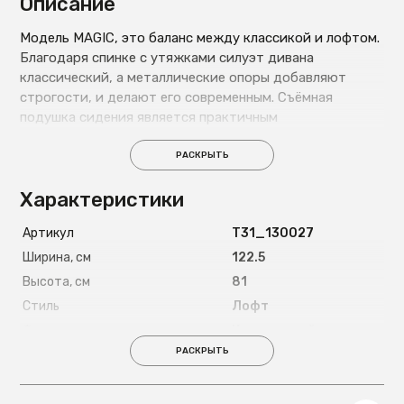
Описание
Модель MAGIC, это баланс между классикой и лофтом.
Благодаря спинке с утяжками силуэт дивана
классический, а металлические опоры добавляют
строгости, и делают его современным. Съёмная
подушка сидения является практичным
преимуществом MAGIC. Подушка при необходимости
легко снимается, чистится, и так же легко
РАСКРЫТЬ
устанавливается на диван. Металлические опоры
Характеристики
добавляют лёгкость и элегантность.
Артикул
T31_130027
Ширина, см
122.5
Высота, см
81
Стиль
Лофт
Форма
Квадратный
РАСКРЫТЬ
Страна
Россия
Пружинный блок
Беспружинный
Наполнитель
C ППУ