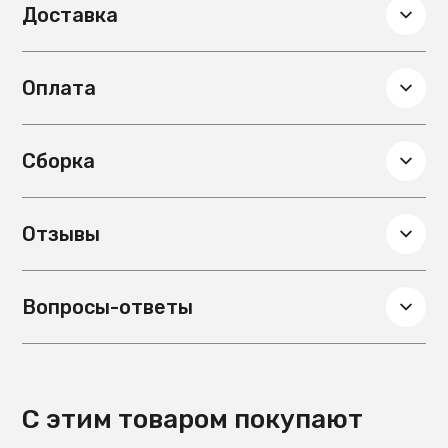
Доставка
наполнением
Цвет ножек
Графит
Материал ножек
металл, цвет:
Оплата
графит
Глубина, см
160.5
Вес, кг
59
Сборка
Сборка
Требуется
Механизм раскладывания
Нераскладной
Подлокотники
Нет
Отзывы
Гарантия
18 мес.
Материал обивки
Жаккард UNO
Вопросы-ответы
С этим товаром покупают