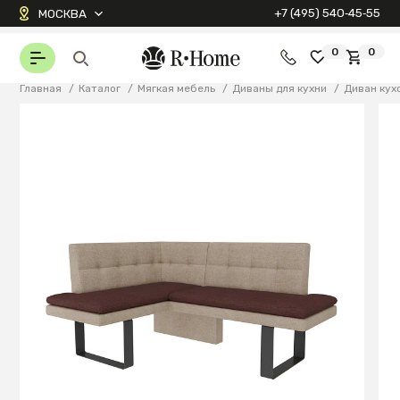
+7 (495) 540‑45‑55
МОСКВА
0
0
Главная
/
Каталог
/
Мягкая мебель
/
Диваны для кухни
/
Диван кух