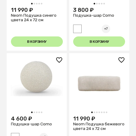
1
2
3
4
5
1
2
3
4
5
11 990 ₽
3 800 ₽
Neom Подушка синего
Подушка-шар Como
цвета 24 x 72 см
+7
В КОРЗИНУ
В КОРЗИНУ
1
2
3
4
5
1
2
3
4
5
6
7
4 600 ₽
11 990 ₽
Подушка-шар Como
Neom Подушка бежевого
цвета 24 x 72 см