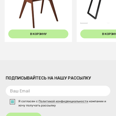
Стол Нарвик 860*860 мрамор
Стол Пеле 120-15
Бианко /темный орех
Light matte glass
+4
В КОРЗИНУ
В КОРЗИ
ПОДПИСЫВАЙТЕСЬ НА НАШУ РАССЫЛКУ
Я согласен с
Политикой конфиденциальности
компании и
хочу получать рассылку