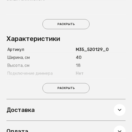
РАСКРЫТЬ
Характеристики
Артикул
М35_520129_0
Ширина, см
40
Высота, см
18
Подключение диммера
Нет
Декоративные элементы
Без декора
РАСКРЫТЬ
На струбцине
Нет
Напряжение
220
Световой поток, лм
960
Доставка
Глубина, см
20
Вес, кг
0,9
Оплата
Диаметр, см
20