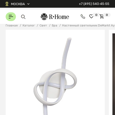
+7 (495) 540‑45‑55
МОСКВА
0
0
Главная
/
Каталог
/
Свет
/
Бра
/
Настенный светильник DeMarkt А