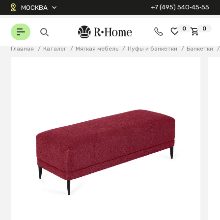
+7 (495) 540‑45‑55
МОСКВА
0
0
Главная
/
Каталог
/
Мягкая мебель
/
Пуфы и банкетки
/
Банкетки