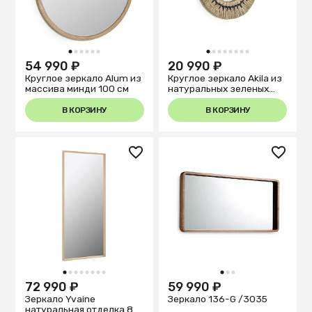
1
2
3
4
5
6
1
2
3
4
5
6
7
8
54 990 ₽
20 990 ₽
Круглое зеркало Alum из
Круглое зеркало Akila из
массива минди 100 см
натуральных зеленых
волокон 40 см
В КОРЗИНУ
В КОРЗИНУ
1
2
3
4
5
6
7
8
1
2
3
72 990 ₽
59 990 ₽
Зеркало Yvaine
Зеркало 136-G /3035
натуральная отделка 80