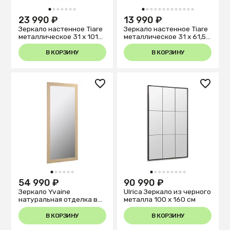
1
2
3
4
5
6
7
1
2
3
4
5
6
7
8
9
10
11
12
13
23 990 ₽
13 990 ₽
Зеркало настенное Tiare
Зеркало настенное Tiare
металлическое 31 x 101
металлическое 31 x 61,5
см
см
В КОРЗИНУ
В КОРЗИНУ
1
2
3
4
5
6
1
2
3
4
5
6
7
8
9
54 990 ₽
90 990 ₽
Зеркало Yvaine
Ulrica Зеркало из черного
натуральная отделка в
металла 100 x 160 см
широкой раме 80 x 180
cm
В КОРЗИНУ
В КОРЗИНУ