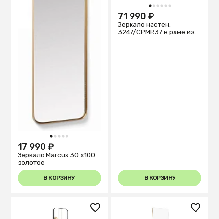
1
2
3
4
5
6
71 990 ₽
Зеркало настен.
3247/CPMR37 в раме из
чер. стали
1
2
3
4
5
17 990 ₽
Зеркало Marcus 30 x100
золотое
В КОРЗИНУ
В КОРЗИНУ