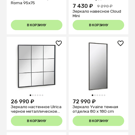
1
2
3
Roma 95x75
7 430 ₽
9 290 ₽
Зеркало навесное Cloud
Mini
В КОРЗИНУ
В КОРЗИНУ
1
2
3
4
5
6
1
2
3
4
5
6
26 990 ₽
72 990 ₽
Зеркало настенное Ulrica
Зеркало Yvaine темная
черное металлическое
отделка 80 x 180 cm
80 x 80 см
В КОРЗИНУ
В КОРЗИНУ