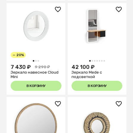
— 20%
1
2
3
1
2
3
4
5
6
7
7 430 ₽
42 100 ₽
9 290 ₽
Зеркало навесное Cloud
Зеркало Mede с
Mini
подсветкой
В КОРЗИНУ
В КОРЗИНУ