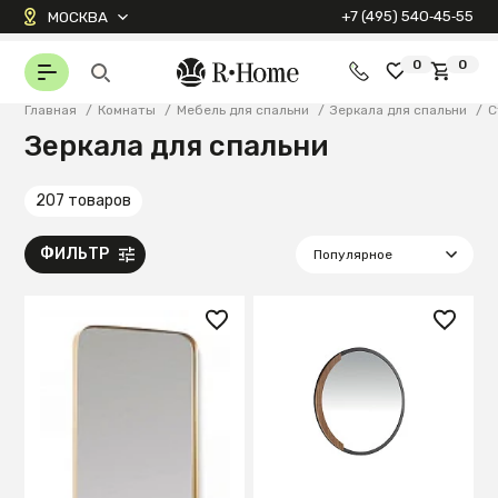
+7 (495) 540‑45‑55
МОСКВА
0
0
Главная
/
Комнаты
/
Мебель для спальни
/
Зеркала для спальни
/
С
Зеркала для спальни
207 товаров
ФИЛЬТР