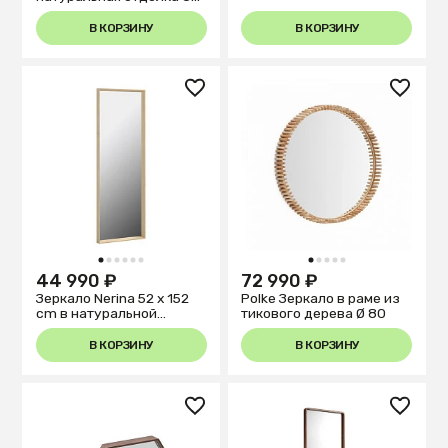
x 180 cm
В КОРЗИНУ
В КОРЗИНУ
1
2
3
4
5
6
1
2
3
4
5
44 990 ₽
72 990 ₽
Зеркало Nerina 52 x 152
Polke Зеркало в раме из
cm в натуральной
тикового дерева Ø 80
отделке
В КОРЗИНУ
В КОРЗИНУ