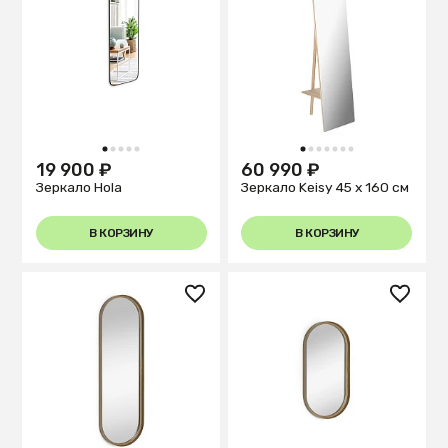
1
2
3
4
5
1
2
3
4
5
6
7
19 900 ₽
60 990 ₽
Зеркало Hola
Зеркало Keisy 45 x 160 см
В КОРЗИНУ
В КОРЗИНУ