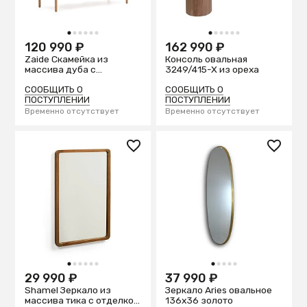
1
2
3
4
5
6
1
2
3
4
5
6
120 990 ₽
162 990 ₽
Zaide Скамейка из
Консоль овальная
массива дуба с
3249/415-X из ореха
натуральной отделкой и
сиденьем из
СООБЩИТЬ О
СООБЩИТЬ О
веревочного шнура, 120
ПОСТУПЛЕНИИ
ПОСТУПЛЕНИИ
см
Временно отсутствует
Временно отсутствует
1
2
3
4
5
6
1
2
3
4
5
29 990 ₽
37 990 ₽
Shamel Зеркало из
Зеркало Aries овальное
массива тика с отделкой
136x36 золото