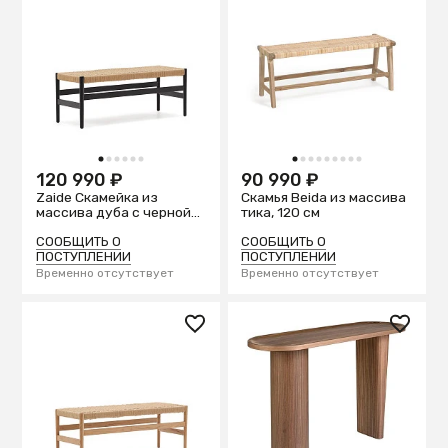
1
2
3
4
5
6
1
2
3
4
5
6
7
8
9
120 990 ₽
90 990 ₽
Zaide Скамейка из
Скамья Beida из массива
массива дуба с черной
тика, 120 см
отделкой и сиденьем из
веревочного шнура, 120
СООБЩИТЬ О
СООБЩИТЬ О
см
ПОСТУПЛЕНИИ
ПОСТУПЛЕНИИ
Временно отсутствует
Временно отсутствует