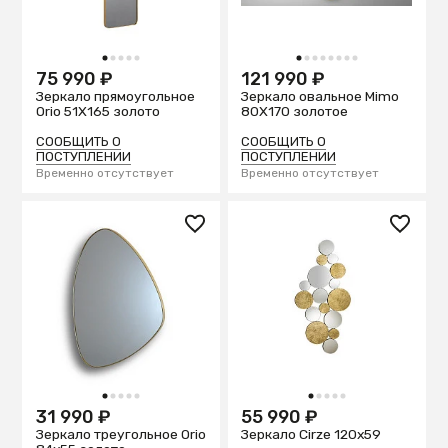
1
2
3
4
5
1
2
3
4
5
6
7
8
75 990 ₽
121 990 ₽
Зеркало прямоугольное
Зеркало овальное Mimo
Orio 51X165 золото
80X170 золотое
СООБЩИТЬ О
СООБЩИТЬ О
ПОСТУПЛЕНИИ
ПОСТУПЛЕНИИ
Временно отсутствует
Временно отсутствует
1
2
3
4
5
1
2
3
4
5
31 990 ₽
55 990 ₽
Зеркало треугольное Orio
Зеркало Cirze 120x59