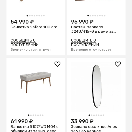
1
2
3
4
5
6
7
8
1
2
3
4
5
6
7
8
54 990 ₽
95 990 ₽
Банкетка Safara 100 cm
Настен. зеркало
3248/415-G в раме из
ореха
СООБЩИТЬ О
СООБЩИТЬ О
ПОСТУПЛЕНИИ
ПОСТУПЛЕНИИ
Временно отсутствует
Временно отсутствует
1
2
3
4
5
6
7
1
2
3
4
5
6
7
61 990 ₽
33 990 ₽
Банкетка 5107/WD1404 с
Зеркало овальное Aries
обивкой из темно-серой
136X36 черное