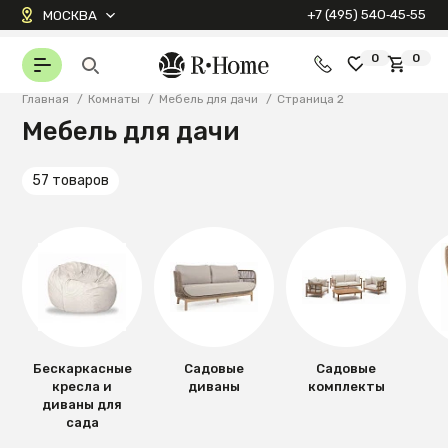
+7 (495) 540‑45‑55
МОСКВА
0
0
Главная
/
Комнаты
/
Мебель для дачи
/
Страница 2
Мебель для дачи
57 товаров
Бескаркасные
Садовые
Садовые
кресла и
диваны
комплекты
диваны для
сада