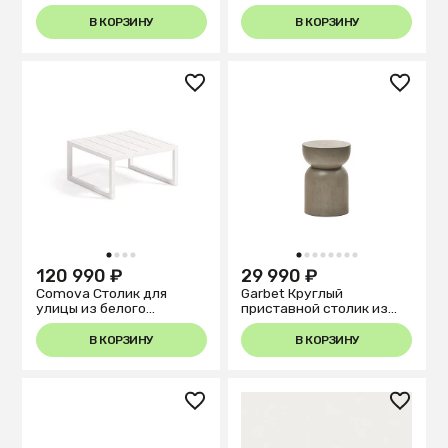
массива эвкалипта 140 x
алюминия 60 x 60 см
89 см
В КОРЗИНУ
В КОРЗИНУ
1
2
3
4
1
2
3
4
5
6
7
8
120 990 ₽
29 990 ₽
Comova Столик для
Garbet Круглый
улицы из белого
приставной столик из
алюминия 60 x 60 см
цемента Ø 32 см
В КОРЗИНУ
В КОРЗИНУ