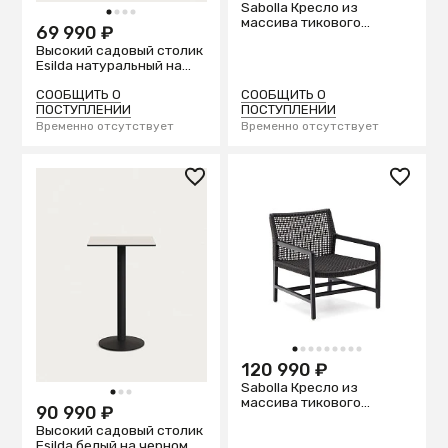
Sabolla Кресло из
1
2
3
4
массива тикового
69 990 ₽
дерева
Высокий садовый столик
Esilda натуральный на
черном металлическом
основании 60 x 60 x 96
СООБЩИТЬ О
СООБЩИТЬ О
см
ПОСТУПЛЕНИИ
ПОСТУПЛЕНИИ
Временно отсутствует
Временно отсутствует
1
2
3
4
5
6
7
8
9
120 990 ₽
Sabolla Кресло из
1
2
3
массива тикового
90 990 ₽
дерева черного цвета
Высокий садовый столик
Esilda белый на черном