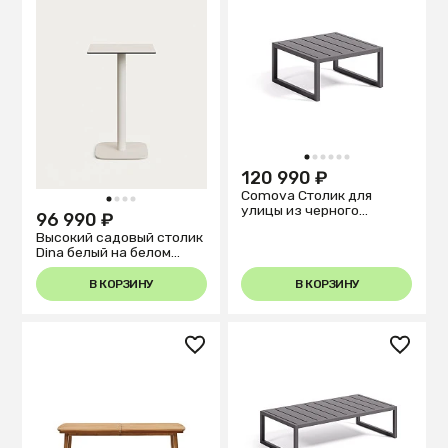
1
2
3
4
5
6
120 990 ₽
Comova Столик для
1
2
3
4
улицы из черного
96 990 ₽
алюминия 60 x 60 см
Высокий садовый столик
Dina белый на белом
металлическом
основании 60 x 60 x 96
В КОРЗИНУ
В КОРЗИНУ
см