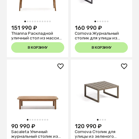
1
2
3
4
5
6
7
8
9
10
11
1
2
3
4
5
6
151 990 ₽
160 990 ₽
Thianna Раскладной
Comova Журнальный
уличный стол из массива
столик для улицы из
акации 180 (240) x 90 см
черного алюминия 60 x
114 см
В КОРЗИНУ
В КОРЗИНУ
1
2
3
4
5
6
7
8
9
1
2
3
4
90 990 ₽
120 990 ₽
Sacaleta Уличный
Comova Столик для
журнальный столик из
улицы из зеленого