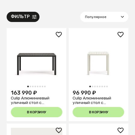
ФИЛЬТР
1
2
3
4
5
6
7
8
1
2
3
4
5
6
7
8
163 990 ₽
96 990 ₽
Culip Алюминиевый
Culip Алюминиевый
уличный стол с
уличный стол с
порошковым покрытием
порошковым покрытием
серого цвета 150 x 77 см
белого цвета 77 x 77 см
В КОРЗИНУ
В КОРЗИНУ