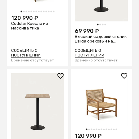
1
2
3
4
5
6
7
8
9
10
11
12
13
14
120 990 ₽
Codolar Кресло из
1
2
3
4
массива тика
69 990 ₽
Высокий садовый столик
Esilda ореховый на
черном металлическом
основании 60 x 60 x 96
СООБЩИТЬ О
СООБЩИТЬ О
см
ПОСТУПЛЕНИИ
ПОСТУПЛЕНИИ
Временно отсутствует
Временно отсутствует
1
2
3
4
5
6
7
8
9
10
11
12
13
120 990 ₽