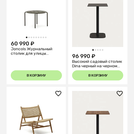
1
2
3
4
5
6
7
8
9
60 990 ₽
Joncols Журнальный
1
2
3
4
5
столик для улицы
96 990 ₽
зеленого цвета Ø 60 см
Высокий садовый столик
Dina черный на черном
металлическом
основании 60 x 60 x 96
В КОРЗИНУ
В КОРЗИНУ
см