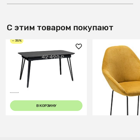
С этим товаром покупают
— 35%
27 700 ₽
16 120 ₽
42 490 ₽
Стол Диего раздвиж. 140-
Стул бар Kent Ж
180 Керамогранит Темный
Мрамор
+9
В КОРЗИНУ
В КОРЗИ