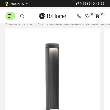
+7 (495) 540‑45‑55
МОСКВА
0
0
Главная
/
Каталог
/
Свет
/
Уличные светильники
/
Уличный светил