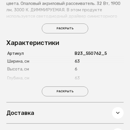
цвета. Опаловый акриловый рассеиватель. 32 Вт, 1900
лм, 3000 К. ДИММИРУЕМАЯ. В этом продукте
используется светодиодный драйвер симисторного
типа и регулировка яркости 0–10 В. Его можно
затемнить с помощью светодиодного настенного
РАСКРЫТЬ
диммера с этими функциями. · Эта лампа поставляется
Характеристики
с ГРАВИТАЦИОННЫМИ ПЕРЕКЛЮЧАТЕЛЯМИ для
улучшения крепления к потолку.
Артикул
B23_550762_5
Ширина, см
63
Высота, см
6
Глубина, см
63
Вес, кг
4,8
РАСКРЫТЬ
Доставка