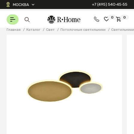
+7 (495) 540‑45‑55
МОСКВА
0
0
Главная
/
Каталог
/
Свет
/
Потолочные светильники
/
Светильник