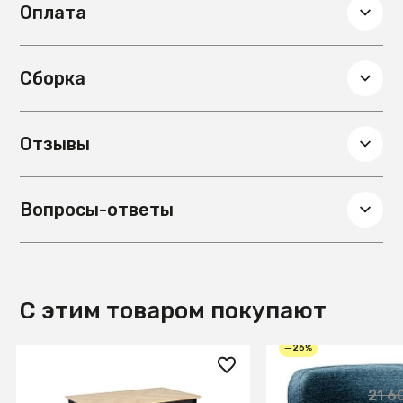
Оплата
Сборка
Отзывы
Вопросы-ответы
С этим товаром покупают
— 26%
140 920 ₽
16 000 ₽
21 6