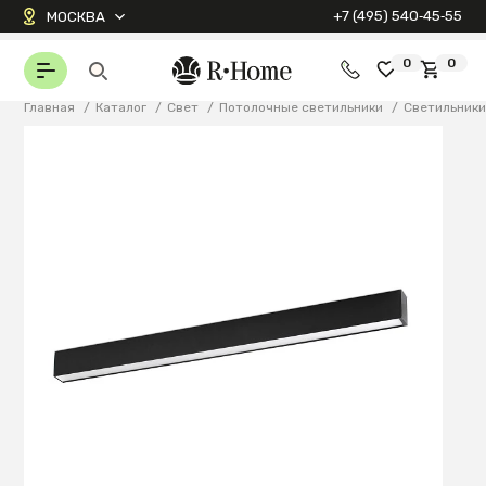
+7 (495) 540‑45‑55
МОСКВА
0
0
Главная
/
Каталог
/
Свет
/
Потолочные светильники
/
Светильник