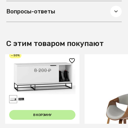
Вопросы-ответы
С этим товаром покупают
— 50%
4 100 ₽
24 700 ₽
8 200 ₽
Обувница City белый
Стул кухонный H
(серый/орех)
В КОРЗИНУ
В КОРЗИ