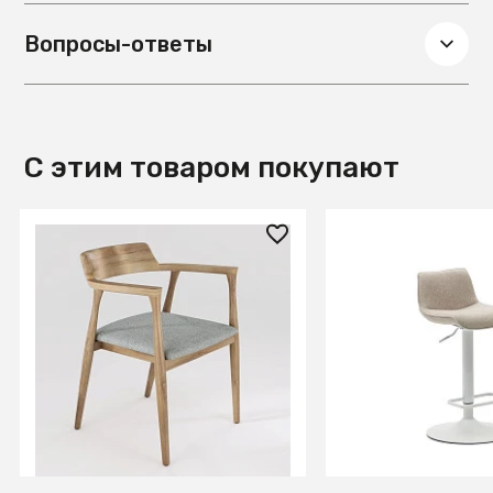
Вопросы-ответы
С этим товаром покупают
21 732.30 ₽
26 990 ₽
AL 103 Стул Киото
Барный стул Zen
(580*570*805)
бежевой синели 
белой стали 81-1
В КОРЗИНУ
В КОРЗИ