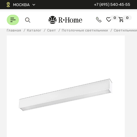
+7 (495) 540‑45‑55
МОСКВА
0
0
Главная
/
Каталог
/
Свет
/
Потолочные светильники
/
Светильник