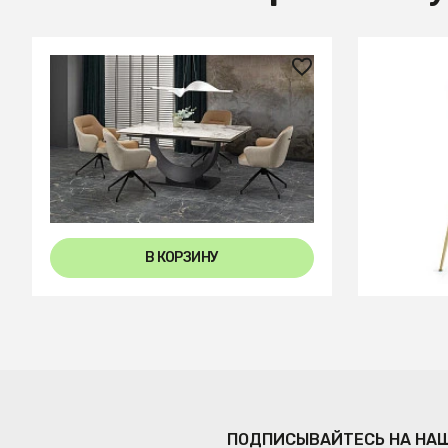
158 960 ₽
35 990
Стол обеденный Halmar
Барный с
FERNANDO 160 раскладной
бархат 7
(белый мрамор/черный)
В КОРЗИНУ
ПОДПИСЫВАЙТЕСЬ НА НА