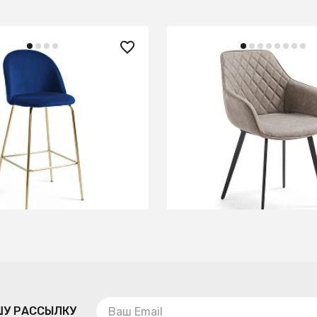
 ₽
52 990 ₽
тул Mystere синий
Стул Aminy серо-корич
6 см
В КОРЗИНУ
В КОРЗИНУ
ШУ РАССЫЛКУ