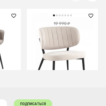
13 410 ₽
19 990 ₽
— 33%
невый
Кресло Руби бежевый
В КОРЗИНУ
ПОДПИСАТЬСЯ