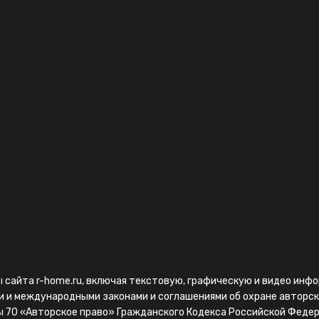
ы сайта r-home.ru, включая текстовую, графическую и видео ин
и и международными законами и соглашениями об охране авторск
ы 70 «Авторское право» Гражданского Кодекса Российской Федер