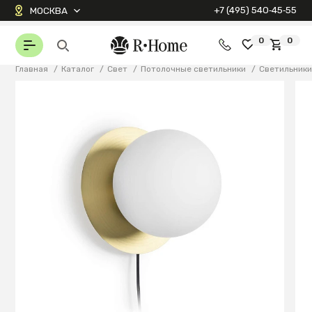
+7 (495) 540‑45‑55
МОСКВА
0
0
Главная
/
Каталог
/
Свет
/
Потолочные светильники
/
Светильник