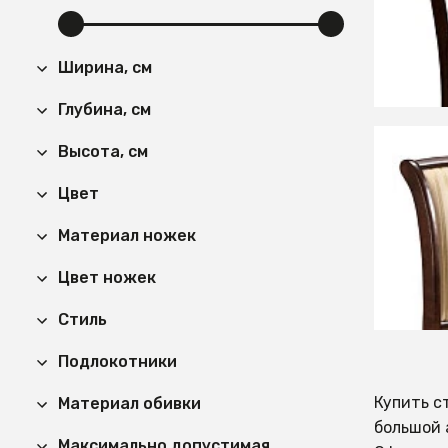
СООБЩ
Ширина, см
Времен
Глубина, см
Высота, см
15 59
Цвет
Стул к
Материал ножек
орех/T
Цвет ножек
СООБЩ
Времен
Стиль
Подлокотники
Купить с
Материал обивки
большой 
Максимально допустимая