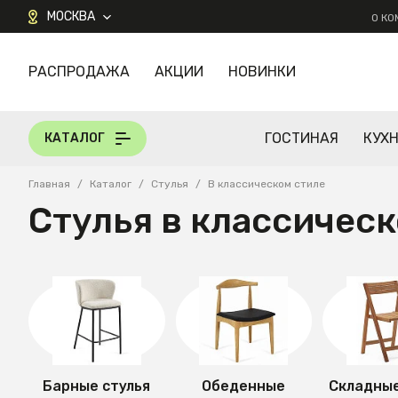
МОСКВА
О К
РАСПРОДАЖА
АКЦИИ
НОВИНКИ
КАТАЛОГ
ГОСТИНАЯ
КУХ
КАТАЛОГ
Главная
/
Каталог
/
Стулья
/
В классическом стиле
Стулья в классичес
Барные стулья
Обеденные
Складные