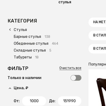
стулья
КАТЕГОРИЯ
НА МЕ
Стулья
В СТИЛ
Барные стулья
138
Обеденные стулья
464
В СТИЛ
Складные стулья
5
Табуреты
18
Популяр
ФИЛЬТР
Очистить все
Только в наличии
13 00
Цена, ₽
Стул А
От:
До: