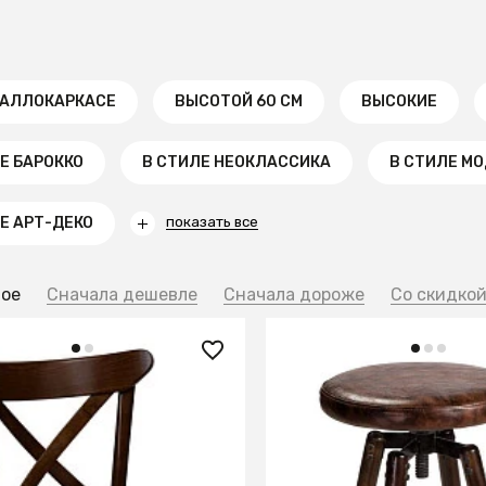
ТАЛЛОКАРКАСЕ
ВЫСОТОЙ 60 СМ
ВЫСОКИЕ
Е БАРОККО
В СТИЛЕ НЕОКЛАССИКА
В СТИЛЕ М
Е АРТ-ДЕКО
показать все
ное
Сначала дешевле
Сначала дороже
Со скидко
0 ₽
7 009 ₽
-1230 Венге
Табурет Roter барный