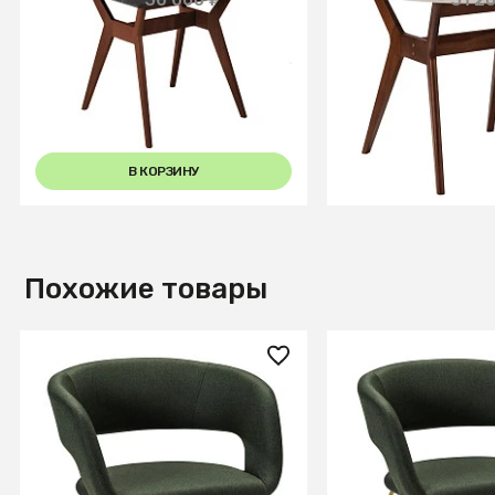
Стол Нарвик 860*860
Стол Нарвик д.9
Мрамор Графит Темный орех
Темный орех
В КОРЗИНУ
В КОРЗИ
Похожие товары
14 200 ₽
14 860 ₽
Стул Hugs тёмно-зеленый/
Кресло Hugs тём
т.орех
зеленый/Линк зо