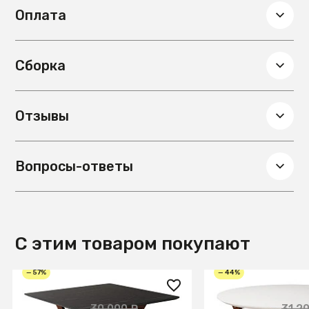
комплектацию.
Оплата
Сборка
Отзывы
Вопросы-ответы
С этим товаром покупают
— 57%
— 44%
12 800 ₽
17 600 ₽
30 000 ₽
31 2