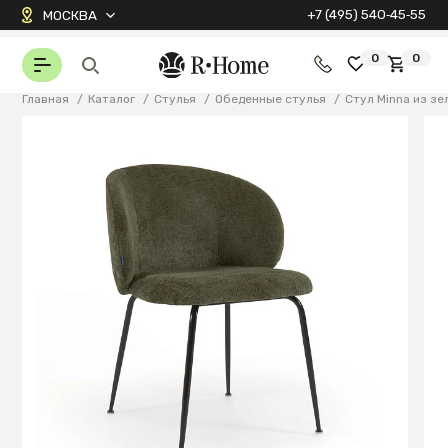
+7 (495) 540‑45‑55
МОСКВА
0
0
Главная
/
Каталог
/
Стулья
/
Обеденные стулья
/
Стул Minna из зе