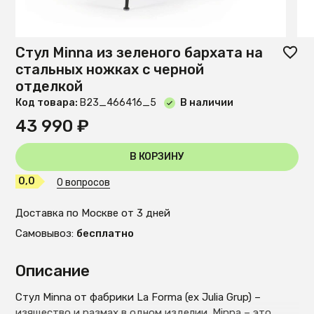
Стул Minna из зеленого бархата на
стальных ножках с черной
отделкой
Код товара:
B23_466416_5
В наличии
43 990 ₽
В КОРЗИНУ
0,0
0 вопросов
Доставка по Москве от 3 дней
Самовывоз:
бесплатно
Описание
Стул Minna от фабрики La Forma (ex Julia Grup) –
изящество и размах в одном изделии. Minna – это