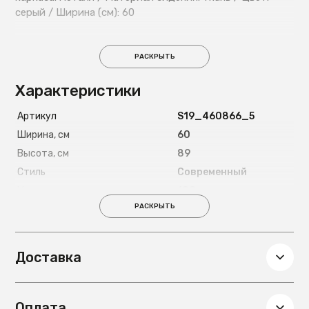
серый / Ширина (см): 60
РАСКРЫТЬ
Характеристики
Артикул
S19_460866_5
Ширина, см
60
Высота, см
89
Стиль
Современный
Максимально допустимая
100
нагрузка, кг
РАСКРЫТЬ
Цвет ножек
Черный
Материал ножек
Металл
Доставка
Глубина, см
63
Вес, кг
17.5
Подлокотники
Есть
Оплата