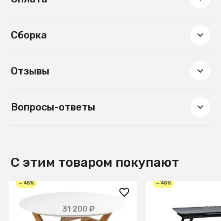
Материал обивки
Ткань
Сборка
Отзывы
Вопросы-ответы
С этим товаром покупают
— 45%
— 45%
17 150 ₽
23 050 ₽
31 200 ₽
42 2