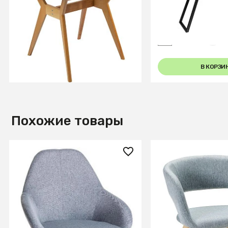
Стол Нарвик круглый д.960
Стол Пеле 140-18
Белый
Dark matte glass
+6
В КОРЗИНУ
В КОРЗИ
Похожие товары
14 170 ₽
14 200 ₽
Стул Kent Сер/Черн
Стул Hugs св.сер
+8
+3