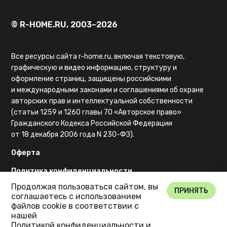
© R-HOME.RU, 2003–2026
Все ресурсы сайта r-home.ru, включая текстовую,
графическую и видео информацию, структуру и
оформление страниц, защищены российскими
и международными законами и соглашениями об охране
авторских прав и интеллектуальной собственности
(статьи 1259 и 1260 главы 70 «Авторское право»
Гражданского Кодекса Российской Федерации
от 18 декабря 2006 года N 230-ФЗ).
Оферта
Политика конфиденциальности
Продолжая пользоваться сайтом, вы
Карта сайта
ПРИНЯТЬ
соглашаетесь с использованием
файлов cookie в соответствии с
нашей
Политикой конфиденциальности
и