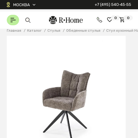
+7 (495) 540‑45‑55
МОСКВА
0
0
Главная
/
Каталог
/
Стулья
/
Обеденные стулья
/
Стул кухонный H