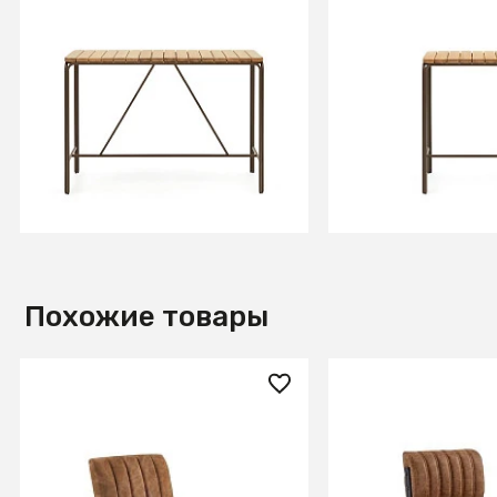
133 990 ₽
78 990 ₽
Salguer Барный стол из
Salguer Барный с
массива акации и
массива акации 
коричневой стали Ø 140 x 70
коричневой стали
см
см
В КОРЗИНУ
В КОРЗИ
Похожие товары
11 440 ₽
13 810 ₽
Барный стул Halmar H-89
Барный стул Hal
(коричневый/черный)
(коричневый/чер