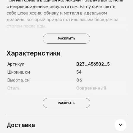
Три материала в одной коллекции? Задача выполнена
с непревзойденным результатом. Eamy сочетает в
себе шпон ясеня, обивку и металл в идеальном
дизайне, который придаст стиль вашим беседам за
столом после еды.
РАСКРЫТЬ
Характеристики
Артикул
B23_456502_5
Ширина, см
54
Высота, см
86
Стиль
Современный
Цвет ножек
Черный
РАСКРЫТЬ
Материал ножек
Металл
Глубина, см
51
Вес, кг
6,9
Доставка
Подлокотники
Нет