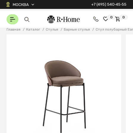
+7 (495) 540‑45‑55
МОСКВА
0
0
Главная
/
Каталог
/
Стулья
/
Барные стулья
/
Стул полубарный Eam