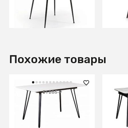
В КОРЗИНУ
Похожие товары
34 190 ₽
27 100
51 285 ₽
— 33%
Стол Диего раздвиж. 140-180*80
Стол Дие
белый
Керамог