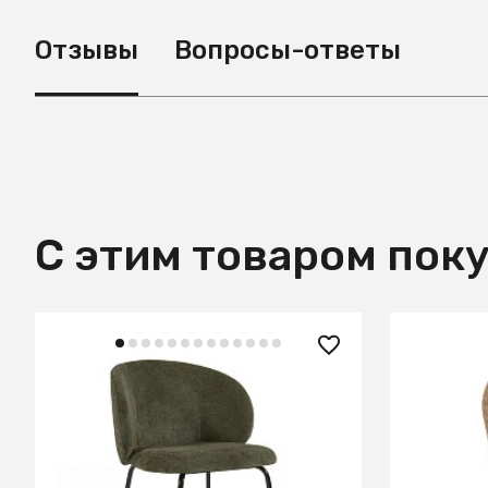
Отзывы
Вопросы-ответы
С этим товаром пок
43 990 ₽
47 990
Стул Minna из зеленого бархата
Стул Sta
на стальных ножках с черной
отделкой