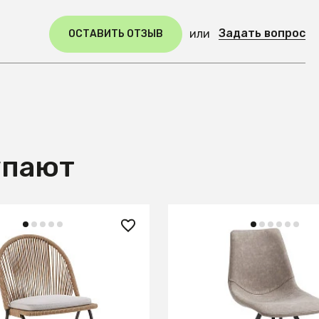
Задать вопрос
или
ОСТАВИТЬ ОТЗЫВ
упают
 ₽
35 990 ₽
d бежевый
Стул Andi бежевый