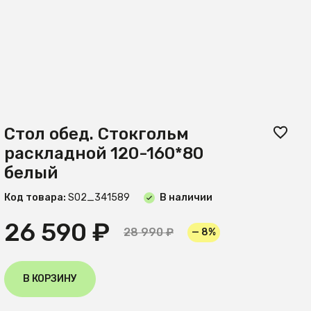
Стол обед. Стокгольм
раскладной 120-160*80
белый
Код товара:
S02_341589
В наличии
26 590 ₽
28 990 ₽
— 8%
В КОРЗИНУ