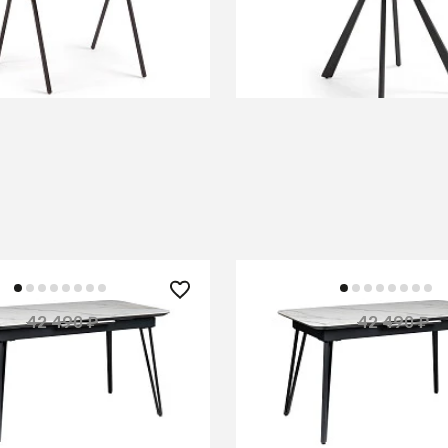
В КОРЗИНУ
В КОРЗИНУ
 ₽
26 200 ₽
42 490 ₽
42 490 ₽
— 36%
го раздвиж. 140-180
Стол Диего раздвиж. 12
ранит Светлый Мрамор
Керамогранит Светлый 