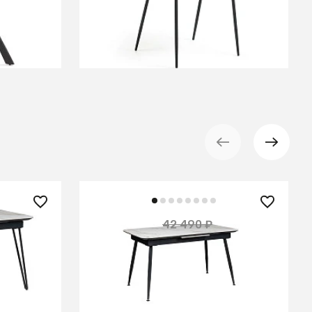
В КОРЗИНУ
27 750 ₽
42 490 ₽
— 38%
— 35%
0-150
Стол Месси раздвиж. 140-180
Мрамор
Керамогранит Светлый Мрамор