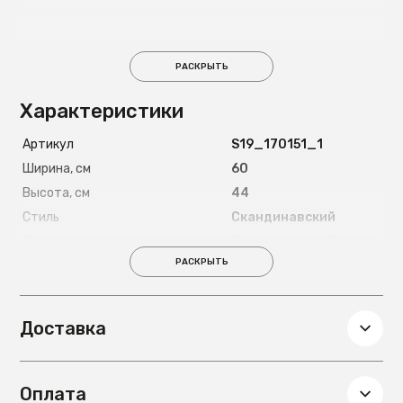
РАСКРЫТЬ
Характеристики
Артикул
S19_170151_1
Ширина, см
60
Высота, см
44
Стиль
Скандинавский
Форма
Прямоугольный
РАСКРЫТЬ
Цвет ножек
Венге
Материал ножек
Дерево
Материал каркаса
дерево
Доставка
Глубина, см
40
Вес, кг
8
Оплата
Материал обивки
Ткань