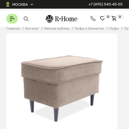
+7 (495) 540‑45‑55
МОСКВА
0
0
Главная
/
Каталог
/
Мягкая мебель
/
Пуфы и банкетки
/
Пуфы
/
Пу