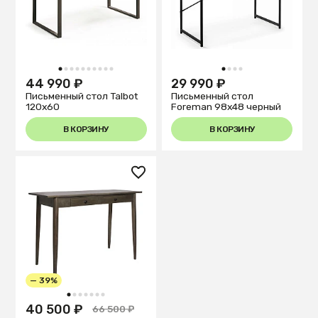
1
2
3
4
5
6
7
8
9
10
1
2
3
4
44 990 ₽
29 990 ₽
Письменный стол Talbot
Письменный стол
120x60
Foreman 98x48 черный
В КОРЗИНУ
В КОРЗИНУ
— 39%
1
2
3
4
5
6
7
40 500 ₽
66 500 ₽