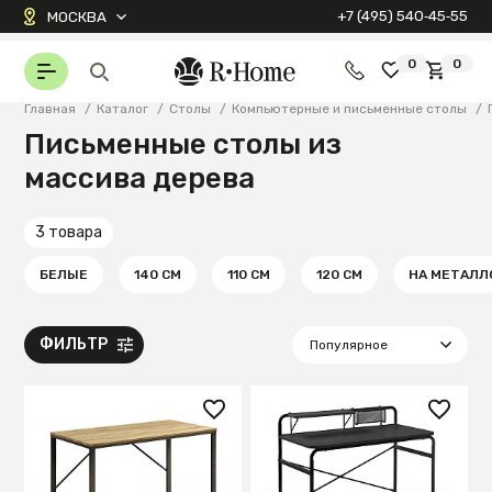
+7 (495) 540‑45‑55
МОСКВА
0
0
Главная
/
Каталог
/
Столы
/
Компьютерные и письменные столы
/
Письменные столы из
массива дерева
3 товара
БЕЛЫЕ
140 СМ
110 СМ
120 СМ
НА МЕТАЛЛ
ФИЛЬТР