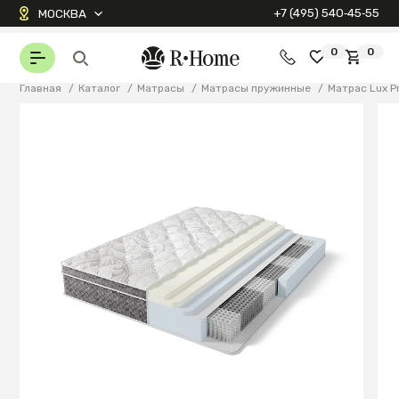
+7 (495) 540‑45‑55
МОСКВА
0
0
Главная
/
Каталог
/
Матрасы
/
Матрасы пружинные
/
Матрас Lux P