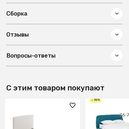
Сборка
Отзывы
Вопросы-ответы
С этим товаром покупают
— 35%
129 990 ₽
49 900 ₽
76 
Кровать Lydia 90х190
Кровать Loa