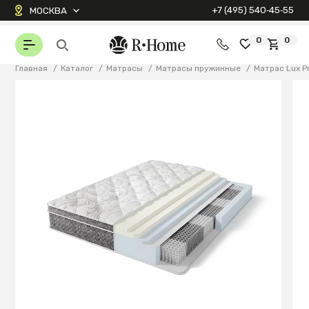
+7 (495) 540‑45‑55
МОСКВА
0
0
Главная
/
Каталог
/
Матрасы
/
Матрасы пружинные
/
Матрас Lux P