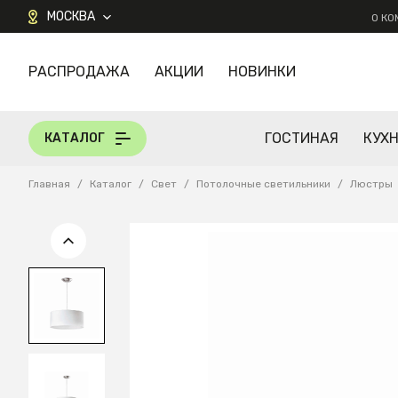
МОСКВА
О К
РАСПРОДАЖА
АКЦИИ
НОВИНКИ
КАТАЛОГ
ГОСТИНАЯ
КУХ
КАТАЛОГ
Главная
/
Каталог
/
Свет
/
Потолочные светильники
/
Люстры