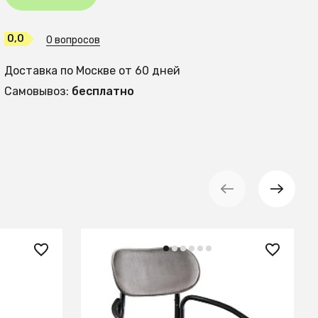
0,0
0 вопросов
Доставка по Москве от 60 дней
Самовывоз:
бесплатно
14 900 ₽
Стул ror, round, велюр, черный/
серый