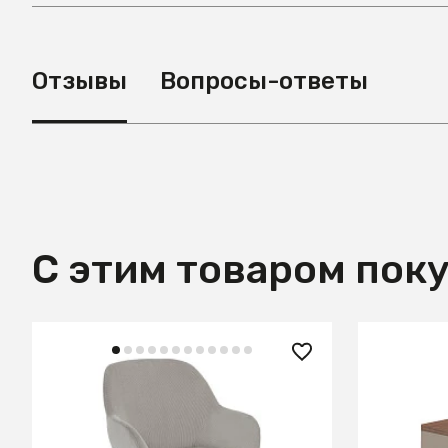
Отзывы
Вопросы-ответы
С этим товаром пок
50 990 ₽
127 99
Стул Konna светло-серый
Прикров
вельвет
7166/MB2