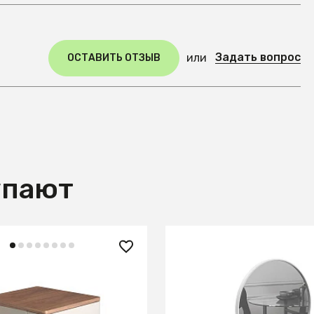
Задать вопрос
или
ОСТАВИТЬ ОТЗЫВ
упают
0 ₽
7 200 ₽
атная тумбочка
Зеркало Focus 600
320NS из серого лака и