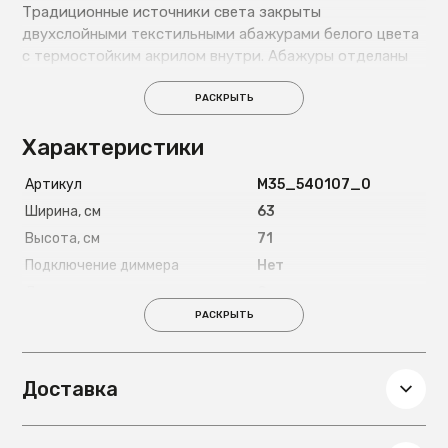
Традиционные источники света закрыты
двухслойными текстильными абажурами белого цвета
с термостойким акрилом внутри. Абажуры отделаны
кантами и прошиты. Светильник декорирован
элементами из прозрачного стекла вытянутой формы.
РАСКРЫТЬ
Характеристики
Артикул
М35_540107_0
Ширина, см
63
Высота, см
71
Подключение диммера
Нет
Декоративные элементы
Стекло
РАСКРЫТЬ
На струбцине
Нет
Напряжение
220
Световой поток, лм
2150
Доставка
Глубина, см
63
Вес, кг
2,13