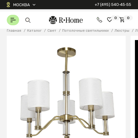
+7 (495) 540‑45‑55
МОСКВА
0
0
Главная
/
Каталог
/
Свет
/
Потолочные светильники
/
Люстры
/
Л