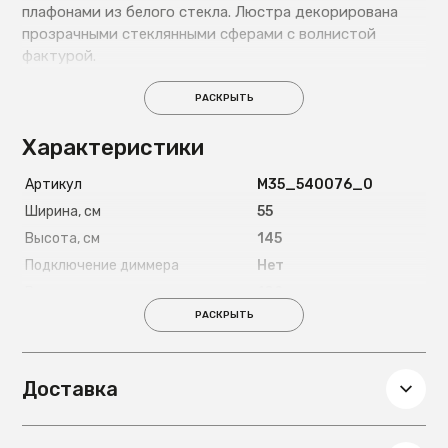
плафонами из белого стекла. Люстра декорирована
прозрачными стеклянными сферами с волнистой
фактурой.
РАСКРЫТЬ
Характеристики
Артикул
М35_540076_0
Ширина, см
55
Высота, см
145
Подключение диммера
Нет
Высота подвеса
102
РАСКРЫТЬ
Комплектация лампочками
Нет
Наличие абажура
Нет
Пульт ДУ
Нет
Доставка
Тип крепления
Планка
Глубина, см
55