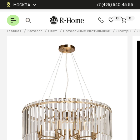
+7 (495) 540‑45‑55
МОСКВА
0
0
Главная
/
Каталог
/
Свет
/
Потолочные светильники
/
Люстры
/
Л