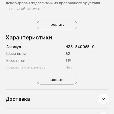
декорирован подвесками из прозрачного хрусталя
вытянутой формы.
РАСКРЫТЬ
Характеристики
Артикул
М35_540065_0
Ширина, см
62
Высота, см
119
Подключение диммера
Нет
Высота подвеса
99
РАСКРЫТЬ
Комплектация лампочками
Нет
Наличие абажура
Нет
Пульт ДУ
Нет
Доставка
Тип крепления
Планка
Глубина, см
62