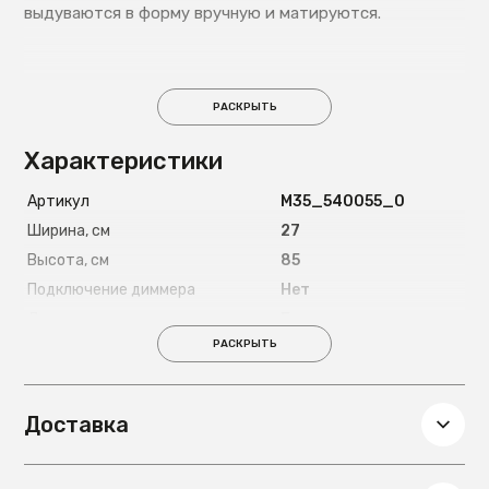
выдуваются в форму вручную и матируются.
РАСКРЫТЬ
Характеристики
Артикул
М35_540055_0
Ширина, см
27
Высота, см
85
Подключение диммера
Нет
Декоративные элементы
Без декора
РАСКРЫТЬ
На струбцине
Нет
Напряжение
220
Световой поток, лм
1720
Доставка
Глубина, см
27
Вес, кг
1