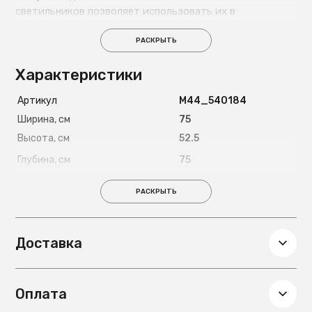
светильников позволяет использовать их в
помещениях с любой высотой.
РАСКРЫТЬ
Характеристики
Артикул
М44_540184
Ширина, см
75
Высота, см
52.5
Глубина, см
75
Вес, кг
3.1
РАСКРЫТЬ
Диаметр, см
75
Гарантия
12 мес
Доставка
Оплата