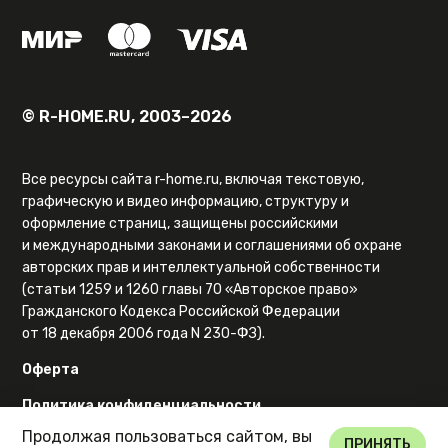
© R-HOME.RU, 2003–2026
Все ресурсы сайта r-home.ru, включая текстовую,
графическую и видео информацию, структуру и
оформление страниц, защищены российскими
и международными законами и соглашениями об охране
авторских прав и интеллектуальной собственности
(статьи 1259 и 1260 главы 70 «Авторское право»
Гражданского Кодекса Российской Федерации
от 18 декабря 2006 года N 230-ФЗ).
Оферта
Политика конфиденциальности
Продолжая пользоваться сайтом, вы
Карта сайта
ПРИНЯТЬ