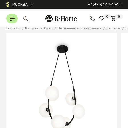
+7 (495) 540‑45‑55
МОСКВА
0
0
Главная
/
Каталог
/
Свет
/
Потолочные светильники
/
Люстры
/
Л