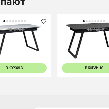
упают
 ₽
27 050 ₽
42 290 ₽
46 450 ₽
— 45%
е 140-180 Automatic
Стол Пеле раздвиж. 120
te glass
Керамогранит Темный М
+5
В КОРЗИНУ
В КОРЗИНУ