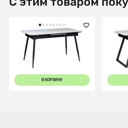
С этим товаром пок
22 850 ₽
23 050
Стол Месси 140-180 Automatic
Стол Пел
Light matte glass
Light mat
+2
В КОРЗИНУ