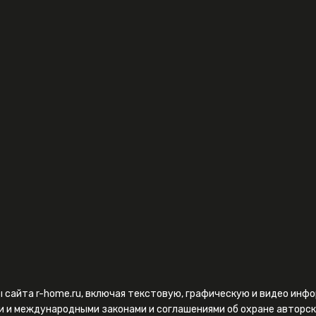
ы сайта r-home.ru, включая текстовую, графическую и видео ин
и и международными законами и соглашениями об охране авторск