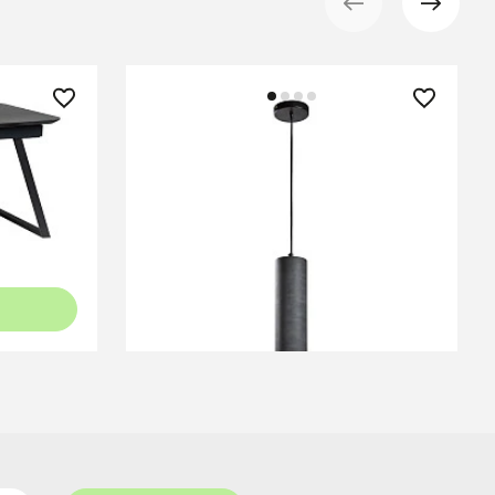
12 990 ₽
— 42%
Подвесной светильник Maude
-150
серый
рамор
В КОРЗИНУ