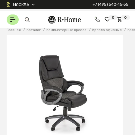
+7 (495) 540‑45‑55
МОСКВА
0
0
Главная
/
Каталог
/
Компьютерные кресла
/
Кресла офисные
/
Кре