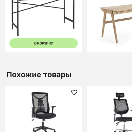
Стол письменный Plato
Рабочий стол Jak
Гикори натуральный
натуральный шп
В КОРЗИНУ
В КОРЗИ
Похожие товары
20 360 ₽
22 350 ₽
Кресло компьютерное SIGNAL
Кресло компьюте
Q-330R черный
Q-118R черный
СООБЩИТЬ О ПОСТУПЛЕНИИ
СООБЩИТЬ О ПОСТУ