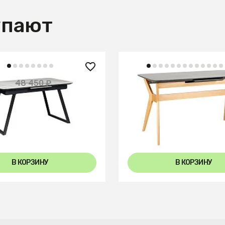
упают
32 100 ₽
 ₽
48 450 ₽
— 44%
Стол раздвиж. Нарвик C
е раздвиж. 120-150
120-150 Automatic Natur
ранит Светлый Мрамор
marble
В КОРЗИНУ
В КОРЗИНУ