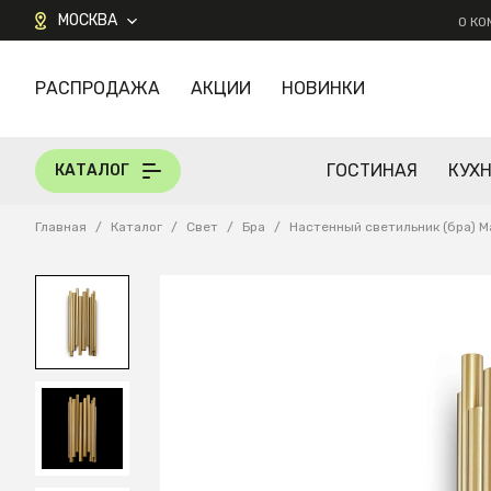
МОСКВА
О К
РАСПРОДАЖА
АКЦИИ
НОВИНКИ
КАТАЛОГ
ГОСТИНАЯ
КУХ
КАТАЛОГ
Главная
/
Каталог
/
Свет
/
Бра
/
Настенный светильник (бра) 