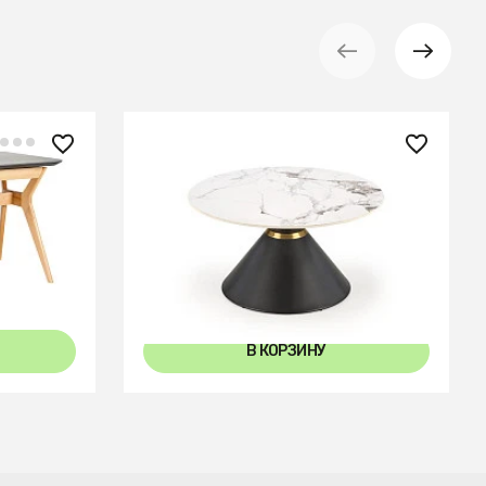
19 420 ₽
eramic
Стол журнальный Halmar
/Dark
GORETTI (белый мрамор/черный)
В КОРЗИНУ