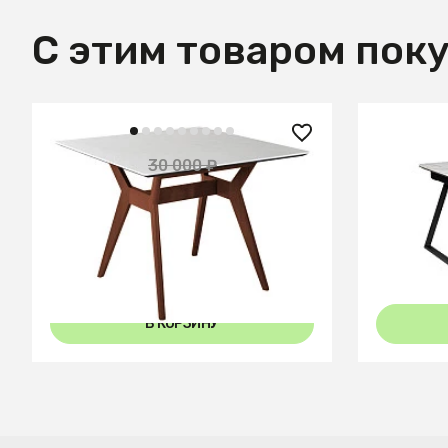
С этим товаром пок
12 700 ₽
27 050
30 000 ₽
— 58%
Стол Нарвик 860*860 мрамор
Стол Пел
Бианко /темный орех
Керамог
В КОРЗИНУ