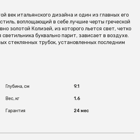
той век итальянского дизайна и один из главных его
стиль, воплощающий в себе лучшие черты греческой
вно золотой Колизей, из которого льется свет, четко
 светильника буквально парит, зависает в воздухе.
ных стеклянных трубок, установленных последним
Глубина, см
9.1
Вес, кг
1.6
Гарантия
24 мес