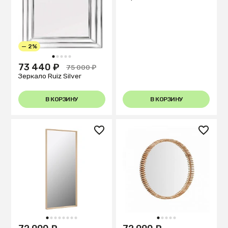
— 2%
1
2
3
4
5
73 440 ₽
75 000 ₽
Зеркало Ruiz Silver
В КОРЗИНУ
В КОРЗИНУ
1
2
3
4
5
6
7
8
1
2
3
4
5