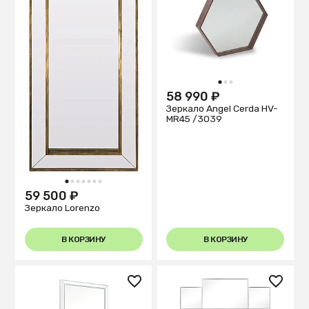
1
2
3
58 990 ₽
Зеркало Angel Cerda HV-
MR45 /3039
1
2
3
4
5
6
7
59 500 ₽
Зеркало Lorenzo
В КОРЗИНУ
В КОРЗИНУ