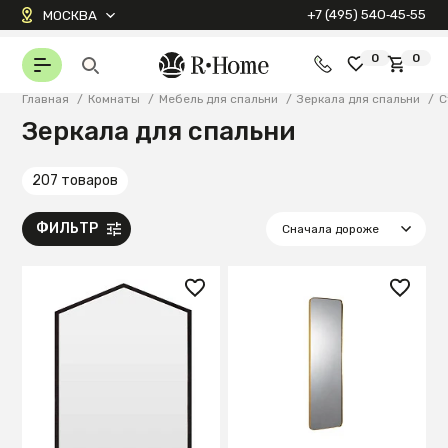
+7 (495) 540‑45‑55
МОСКВА
0
0
Главная
/
Комнаты
/
Мебель для спальни
/
Зеркала для спальни
/
С
Зеркала для спальни
207 товаров
ФИЛЬТР