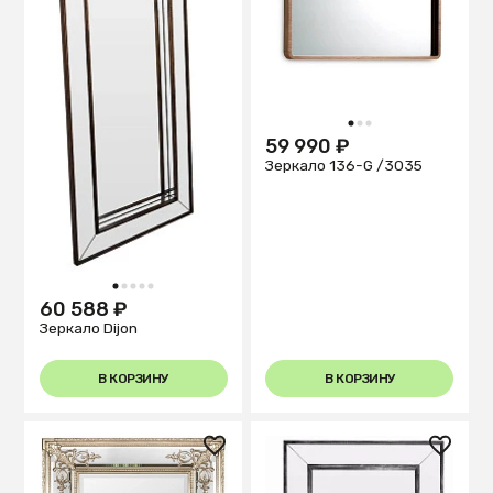
1
2
3
59 990 ₽
Зеркало 136-G /3035
1
2
3
4
5
60 588 ₽
Зеркало Dijon
В КОРЗИНУ
В КОРЗИНУ