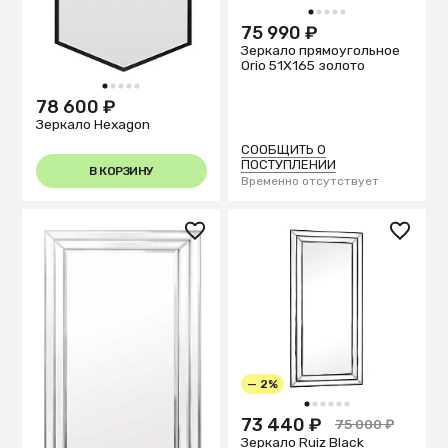
1
2
3
4
5
75 990 ₽
Зеркало прямоугольное
Orio 51X165 золото
1
2
3
4
5
78 600 ₽
Зеркало Hexagon
СООБЩИТЬ О
ПОСТУПЛЕНИИ
В КОРЗИНУ
Временно отсутствует
— 2%
1
2
3
4
5
6
73 440 ₽
75 000 ₽
Зеркало Ruiz Black