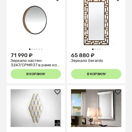
1
2
3
4
5
6
1
2
3
4
71 990 ₽
65 880 ₽
Зеркало настен.
Зеркало Gerardo
3247/CPMR37 в раме из
чер. стали
В КОРЗИНУ
В КОРЗИНУ