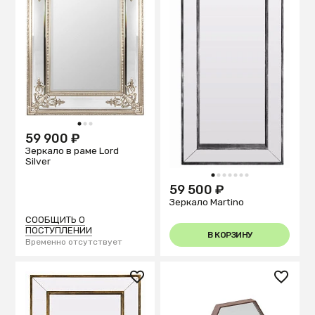
1
2
3
59 900 ₽
Зеркало в раме Lord
Silver
1
2
3
4
5
6
7
59 500 ₽
Зеркало Martino
СООБЩИТЬ О
ПОСТУПЛЕНИИ
В КОРЗИНУ
Временно отсутствует