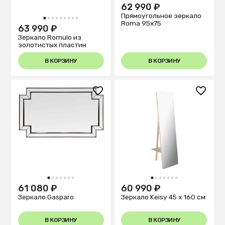
62 990 ₽
Прямоугольное зеркало
1
2
3
4
5
6
7
8
9
Roma 95x75
63 990 ₽
Зеркало Romulo из
золотистых пластин
В КОРЗИНУ
В КОРЗИНУ
1
2
3
4
5
6
7
1
2
3
4
5
6
7
61 080 ₽
60 990 ₽
Зеркало Gasparo
Зеркало Keisy 45 x 160 см
В КОРЗИНУ
В КОРЗИНУ