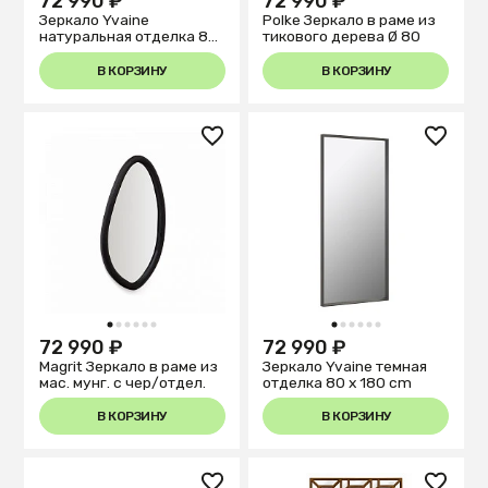
72 990 ₽
72 990 ₽
Зеркало Yvaine
Polke Зеркало в раме из
натуральная отделка 80
тикового дерева Ø 80
x 180 cm
В КОРЗИНУ
В КОРЗИНУ
1
2
3
4
5
6
1
2
3
4
5
6
72 990 ₽
72 990 ₽
Magrit Зеркало в раме из
Зеркало Yvaine темная
мас. мунг. с чер/отдел.
отделка 80 x 180 cm
В КОРЗИНУ
В КОРЗИНУ