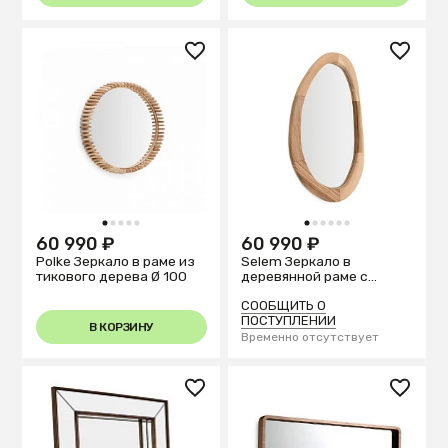
1
2
3
4
5
1
2
3
4
5
6
60 990 ₽
60 990 ₽
Polke Зеркало в раме из
Selem Зеркало в
тикового дерева Ø 100
деревянной раме с
натуральной отделкой
60 x 107 см
СООБЩИТЬ О
ПОСТУПЛЕНИИ
В КОРЗИНУ
Временно отсутствует