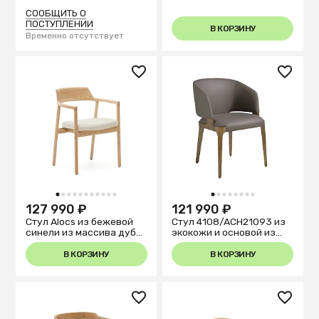
тикового дерева
с отделкой орех FSC Mix
Credit (съемный чехол)
СООБЩИТЬ О
ПОСТУПЛЕНИИ
В КОРЗИНУ
Временно отсутствует
1
2
3
4
5
6
7
8
9
10
11
1
2
3
4
5
6
7
8
127 990 ₽
121 990 ₽
Стул Alocs из бежевой
Стул 4108/ACH21093 из
синели из массива дуба
экокожи и основой из
с натуральной отделкой
массива ясеня
FSC Mix Credit (съемный
В КОРЗИНУ
В КОРЗИНУ
чехол)