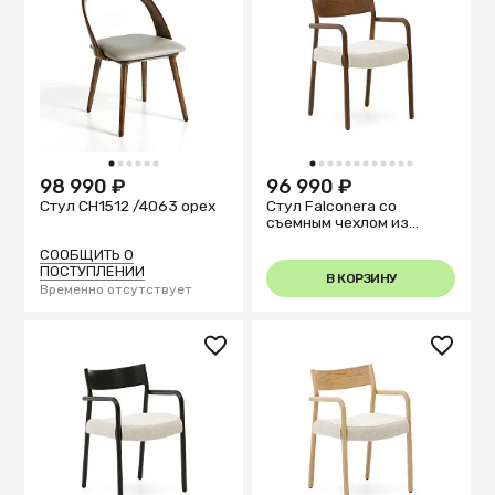
1
2
3
4
5
6
1
2
3
4
5
6
7
8
9
10
11
12
98 990 ₽
96 990 ₽
Стул CH1512 /4063 орех
Стул Falconera со
съемным чехлом из
массива дуба с отделкой
орех FSC Mix Credit
СООБЩИТЬ О
ПОСТУПЛЕНИИ
В КОРЗИНУ
Временно отсутствует