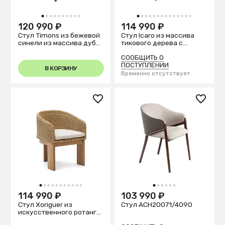
1
2
3
4
5
6
7
8
9
10
1
2
3
4
5
6
7
8
9
10
11
12
13
14
120 990 ₽
114 990 ₽
Стул Timons из бежевой
Стул Icaro из массива
синели из массива дуба
тикового дерева с
с отделкой орех FSC Mix
натуральной отделкой
Credit
СООБЩИТЬ О
ПОСТУПЛЕНИИ
В КОРЗИНУ
Временно отсутствует
1
2
3
4
5
6
7
8
9
10
11
1
2
3
4
5
6
114 990 ₽
103 990 ₽
Стул Xoriguer из
Стул ACH20071/4090
искусственного ротанга
и 100% массива