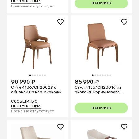
ПОСТУПЛЕНИИ
В КОРЗИНУ
Временно отсутствует
1
2
3
4
5
6
7
1
2
3
4
5
6
7
8
90 990 ₽
85 990 ₽
Стул 4136/CH20029 с
Стул 4135/CH23016 из
обивкой из кор. экокожи
экокожи коричневого
цвета
СООБЩИТЬ О
ПОСТУПЛЕНИИ
В КОРЗИНУ
Временно отсутствует