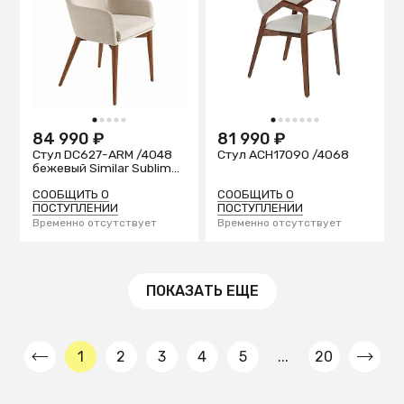
1
2
3
4
5
1
2
3
4
5
6
7
84 990 ₽
81 990 ₽
Стул DC627-ARM /4048
Стул ACH17090 /4068
бежевый Similar Sublim
02
СООБЩИТЬ О
СООБЩИТЬ О
ПОСТУПЛЕНИИ
ПОСТУПЛЕНИИ
Временно отсутствует
Временно отсутствует
ПОКАЗАТЬ ЕЩЕ
1
2
3
4
5
...
20