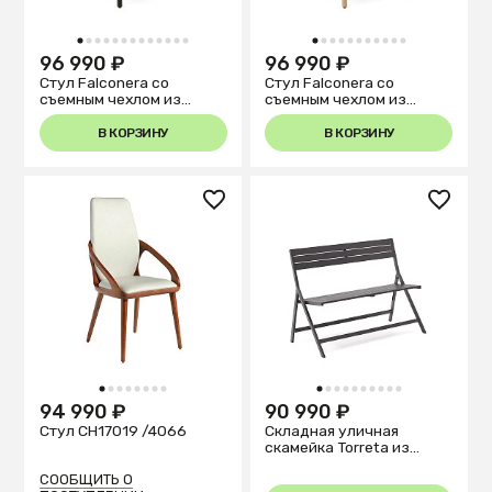
1
2
3
4
5
6
7
8
9
10
11
12
13
1
2
3
4
5
6
7
8
9
10
11
96 990 ₽
96 990 ₽
Стул Falconera со
Стул Falconera со
съемным чехлом из
съемным чехлом из
массива дуба с черной
массива дуба с
отделкой FSC Mix Credit
натуральной отделкой
В КОРЗИНУ
В КОРЗИНУ
FSC Mix Credit
1
2
3
4
5
6
7
8
1
2
3
4
5
6
7
8
9
10
94 990 ₽
90 990 ₽
Стул CH17019 /4066
Складная уличная
скамейка Torreta из
алюминия с черной
отделкой
СООБЩИТЬ О