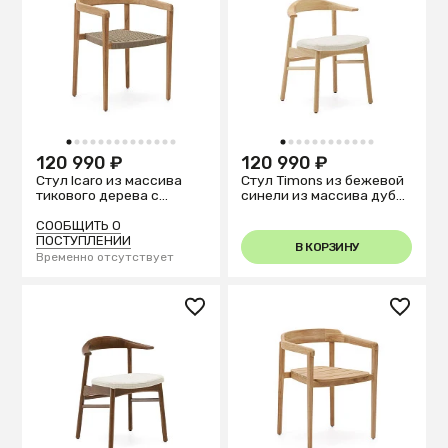
1
2
3
4
5
6
7
8
9
10
11
12
13
14
1
2
3
4
5
6
7
8
9
10
11
12
120 990 ₽
120 990 ₽
Стул Icaro из массива
Стул Timons из бежевой
тикового дерева с
синели из массива дуба
натуральной отделкой и
с натуральной отделкой
веревочным шнуром
FSC Mix Credit
СООБЩИТЬ О
ПОСТУПЛЕНИИ
В КОРЗИНУ
Временно отсутствует