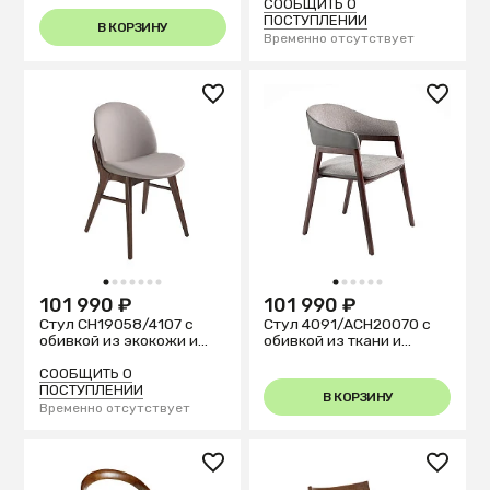
эвкалипта
СООБЩИТЬ О
ПОСТУПЛЕНИИ
В КОРЗИНУ
Временно отсутствует
1
2
3
4
5
6
7
1
2
3
4
5
6
101 990 ₽
101 990 ₽
Стул CH19058/4107 с
Стул 4091/ACH20070 с
обивкой из экокожи и
обивкой из ткани и
каркасом из массива
кожзама
ясеня
СООБЩИТЬ О
ПОСТУПЛЕНИИ
В КОРЗИНУ
Временно отсутствует