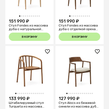
1
2
3
4
5
6
7
8
9
10
11
1
2
3
4
5
6
7
8
9
10
11
151 990 ₽
151 990 ₽
Стул Fondes из массива
Стул Fondes из массива
дуба с натуральной
дуба с отделкой ореха
отделкой FSC Mix Credit
FSC Mix Credit
В КОРЗИНУ
В КОРЗИНУ
1
2
3
4
5
6
7
8
9
10
11
12
13
14
15
1
2
3
4
5
6
7
8
9
10
11
12
13
14
133 990 ₽
127 990 ₽
Штабелируемый стул
Стул Alocs из бежевой
Turqueta из массива
синели из массива дуба