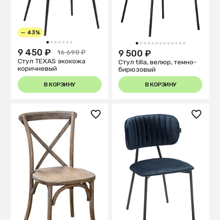
— 43%
1
2
3
4
5
6
7
1
2
3
4
5
6
7
8
9
10
11
12
13
9 450 ₽
9 500 ₽
16 690 ₽
Стул TEXAS экокожа
Стул tilla, велюр, темно-
коричневый
бирюзовый
В КОРЗИНУ
В КОРЗИНУ