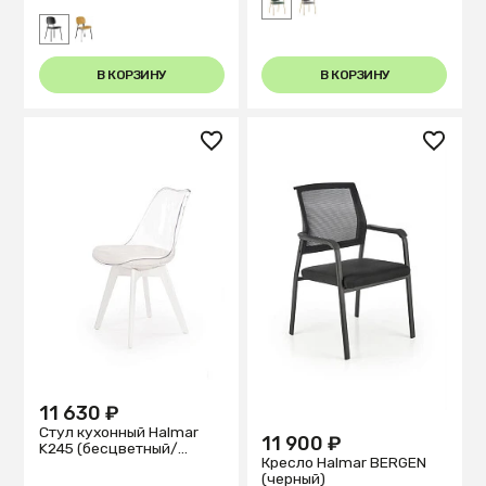
В КОРЗИНУ
В КОРЗИНУ
11 630 ₽
Стул кухонный Halmar
11 900 ₽
K245 (бесцветный/
Кресло Halmar BERGEN
белый)
(черный)