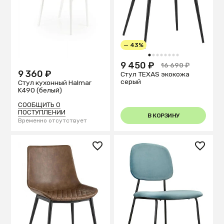
— 43%
1
2
3
4
5
6
7
8
9 450 ₽
16 690 ₽
9 360 ₽
Стул TEXAS экокожа
серый
Стул кухонный Halmar
K490 (белый)
СООБЩИТЬ О
ПОСТУПЛЕНИИ
В КОРЗИНУ
Временно отсутствует