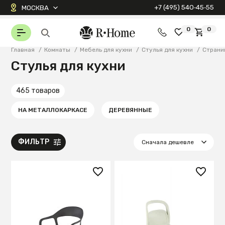
+7 (495) 540‑45‑55
МОСКВА
0
0
Главная
/
Комнаты
/
Мебель для кухни
/
Стулья для кухни
/
Страни
Стулья для кухни
465 товаров
НА МЕТАЛЛОКАРКАСЕ
ДЕРЕВЯННЫЕ
ФИЛЬТР