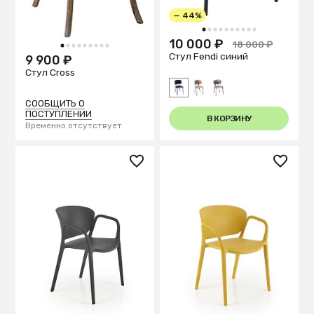
— 44%
1
2
3
4
5
6
7
8
9
10
10 000 ₽
18 000 ₽
1
2
3
4
5
6
7
8
9
Стул Fendi синий
9 900 ₽
Стул Cross
СООБЩИТЬ О
ПОСТУПЛЕНИИ
В КОРЗИНУ
Временно отсутствует