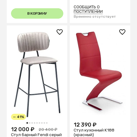
СООБЩИТЬ О
ПОСТУПЛЕНИИ
В КОРЗИНУ
Временно отсутствует
— 41%
12 390 ₽
1
2
3
4
5
6
7
8
9
12 000 ₽
20 400 ₽
Стул кухонный K188
(красный)
Стул барный Fendi серый