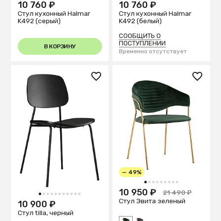
10 760 ₽
10 760 ₽
Стул кухонный Halmar
Стул кухонный Halmar
K492 (серый)
K492 (белый)
СООБЩИТЬ О
ПОСТУПЛЕНИИ
В КОРЗИНУ
Временно отсутствует
— 49%
1
2
3
4
5
6
7
8
9
10 950 ₽
21 490 ₽
1
2
3
4
5
6
7
8
9
10
11
Стул Эвита зеленый
10 900 ₽
Стул tilla, черный