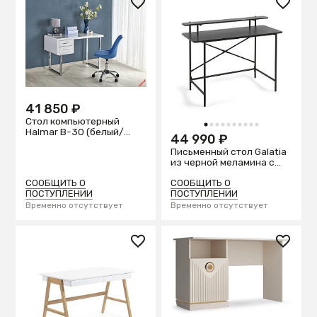
41 850 ₽
Стол компьютерный
1
2
3
4
5
6
7
8
9
10
Halmar B-30 (белый/
44 990 ₽
хром)
Письменный стол Galatia
из черной меламина с
металлическими
ножками в черной
СООБЩИТЬ О
СООБЩИТЬ О
отделке 120 x 60 см
ПОСТУПЛЕНИИ
ПОСТУПЛЕНИИ
Временно отсутствует
Временно отсутствует