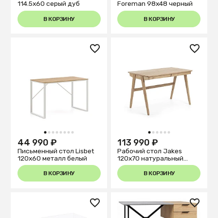
114.5x60 серый дуб
Foreman 98x48 черный
В КОРЗИНУ
В КОРЗИНУ
1
2
3
4
5
6
7
8
1
2
3
4
5
6
44 990 ₽
113 990 ₽
Письменный стол Lisbet
Рабочий стол Jakes
120x60 металл белый
120x70 натуральный
шпон
В КОРЗИНУ
В КОРЗИНУ