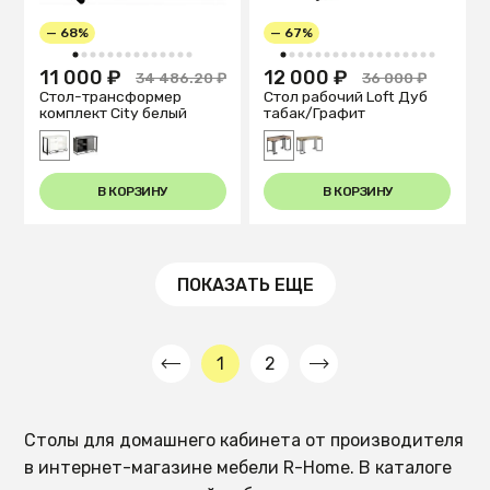
— 68%
— 67%
1
2
3
4
5
6
7
8
9
10
11
12
13
14
1
2
3
4
5
6
7
8
9
10
11
12
13
14
15
16
17
18
11 000 ₽
12 000 ₽
34 486.20 ₽
36 000 ₽
Стол-трансформер
Стол рабочий Loft Дуб
комплект City белый
табак/Графит
В КОРЗИНУ
В КОРЗИНУ
ПОКАЗАТЬ ЕЩЕ
1
2
Столы для домашнего кабинета от производителя
в интернет-магазине мебели R-Home. В каталоге