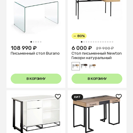
— 80%
1
2
3
4
5
1
2
3
4
5
6
7
8
9
10
11
12
13
14
108 990 ₽
6 000 ₽
29 900 ₽
Письменный стол Burano
Стол письменный Newton
Гикори натуральный
В КОРЗИНУ
В КОРЗИНУ
ХИТ