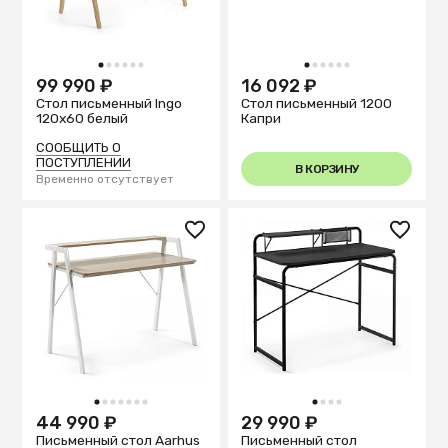
1
2
3
4
5
6
1
2
3
4
5
6
99 990 ₽
16 092 ₽
Стол письменный Ingo
Стол письменный 1200
120x60 белый
Капри
СООБЩИТЬ О
ПОСТУПЛЕНИИ
В КОРЗИНУ
Временно отсутствует
1
2
3
4
5
6
7
1
2
3
4
44 990 ₽
29 990 ₽
Письменный стол Aarhus
Письменный стол