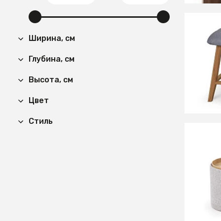
Ширина, см
6 860
Полка 
Глубина, см
Высота, см
Цвет
Стиль
18 66
Компле
(светл
СООБЩ
Времен