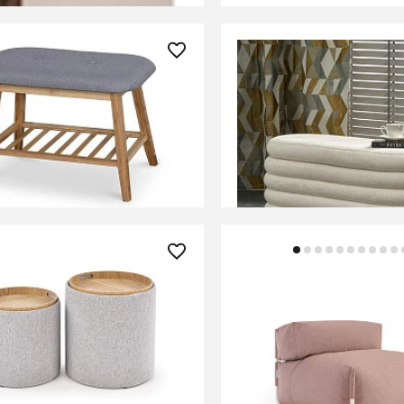
 ₽
26 380 ₽
для обуви Halmar ST-14
Скамья Halmar BLISS (к
СООБЩИТЬ О ПОСТУПЛ
В КОРЗИНУ
Временно отсутствует
0 ₽
160 990 ₽
кт Halmar AVIKO, 2 пуфа
Пуф Square терракотов
о-серый)
со спинкой
ИТЬ О ПОСТУПЛЕНИИ
В КОРЗИНУ
но отсутствует