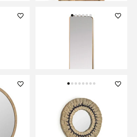
54 990 ₽
 136x36
Зеркало настенное Orsini
металлическое золотое 55 x
150,5 см
ЕНИИ
В КОРЗИНУ
20 990 ₽
из массива
Круглое зеркало Akila из
натуральных зеленых волокон 40
см
В КОРЗИНУ