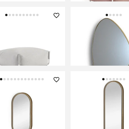
90 ₽
31 990 ₽
ф квадратный 101 x 101
Зеркало треугольное Or
етло-серый, белый
золото
ий, для садового
СООБЩИТЬ О ПОСТУПЛ
ного дивана
В КОРЗИНУ
Временно отсутствует
0 ₽
23 990 ₽
о настенное Tiare
Зеркало настенное Tia
ическое 31 x 61,5 см
металлическое 31 x 101
В КОРЗИНУ
В КОРЗИНУ