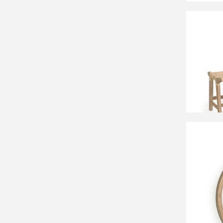
90 99
Скамья
120 см
СООБЩ
Времен
38 99
Кругло
минди 
СООБЩ
Времен