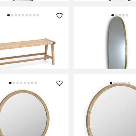
0 ₽
37 990 ₽
 Beida из массива тика,
Зеркало Aries овальное
золото
ИТЬ О ПОСТУПЛЕНИИ
СООБЩИТЬ О ПОСТУПЛ
но отсутствует
Временно отсутствует
0 ₽
54 990 ₽
е зеркало Alum из массива
Круглое зеркало Alum 
80 см
минди 100 см
ИТЬ О ПОСТУПЛЕНИИ
В КОРЗИНУ
но отсутствует