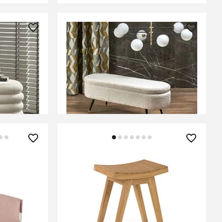
22 050 ₽
ремовый)
Скамья Halmar AVEIRO (кремовый)
ЕНИИ
В КОРЗИНУ
41 990 ₽
ого цвета
Подставка для ног Vicentina из
массива тика
В КОРЗИНУ