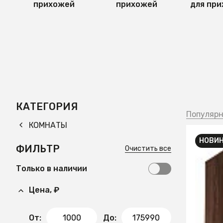
прихожей
прихожей
для пр
КАТЕГОРИЯ
Популяр
КОМНАТЫ
НОВИ
ФИЛЬТР
Очистить все
3 000
Только в наличии
Шкаф 1
(без п
Цена, ₽
СООБЩ
Времен
От:
До: