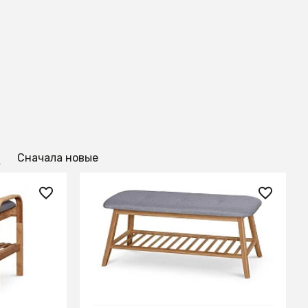
й
Сначала новые
8 710 ₽
 ST-12
Полка для обуви Halmar ST-15
В КОРЗИНУ