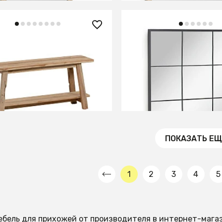
90 ₽
26 990 ₽
ка Safara 100 cm
Зеркало настенное Ulri
металлическое 80 x 80
ИТЬ О ПОСТУПЛЕНИИ
В КОРЗИНУ
но отсутствует
ПОКАЗАТЬ ЕЩ
1
2
3
4
5
ебель для прихожей от производителя в интернет-мага