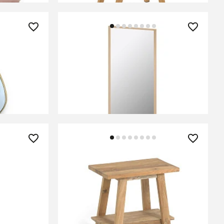
72 990 ₽
io 84х55
Зеркало Yvaine натуральная
отделка 80 x 180 cm
ЕНИИ
В КОРЗИНУ
38 990 ₽
re
Подставка для ног Safara из
 см
переработанного тика 50 x 32 см
СООБЩИТЬ О ПОСТУПЛЕНИИ
Временно отсутствует