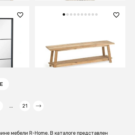
72 990 ₽
ca черное
Скамья Safara из
 см
переработанного тика 150 см
В КОРЗИНУ
Е
...
21
зине мебели R-Home. В каталоге представлен