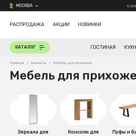
МОСКВА
О К
РАСПРОДАЖА
АКЦИИ
НОВИНКИ
КАТАЛОГ
ГОСТИНАЯ
КУХ
КАТАЛОГ
Главная
/
Комнаты
/
Мебель для прихожей
Мебель для прихож
Зеркала для
Консоли для
Пуфы и б