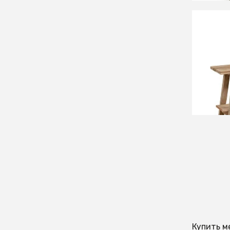
54 9
Банкет
СООБЩ
Времен
Купить м