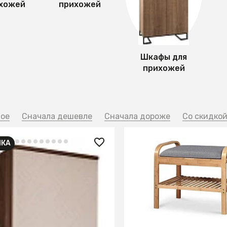
ихожей
прихожей
Шкафы для
прихожей
ное
Сначала дешевле
Сначала дороже
Со скидко
НКА
 ₽
9 990 ₽
-дверный универсальный
Полка для обуви Halmar
олок) Сканди_Беж
ИТЬ О ПОСТУПЛЕНИИ
В КОРЗИНУ
но отсутствует