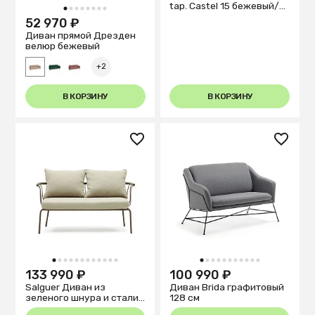
tap. Castel 15 бежевый/
1
2
3
4
5
6
7
8
орех
52 970 ₽
Диван прямой Дрезден
велюр бежевый
+2
В КОРЗИНУ
В КОРЗИНУ
1
2
3
4
5
6
7
8
9
10
11
12
1
2
3
4
5
6
7
8
9
10
11
133 990 ₽
100 990 ₽
Salguer Диван из
Диван Brida графитовый
зеленого шнура и стали
128 см
с коричневой окраской