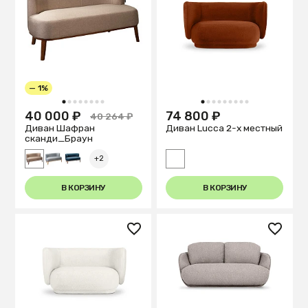
— 1%
1
2
3
4
5
6
7
8
1
2
3
4
5
6
7
8
9
40 000 ₽
74 800 ₽
40 264 ₽
Диван Шафран
Диван Lucca 2-х местный
cканди_Браун
+2
В КОРЗИНУ
В КОРЗИНУ