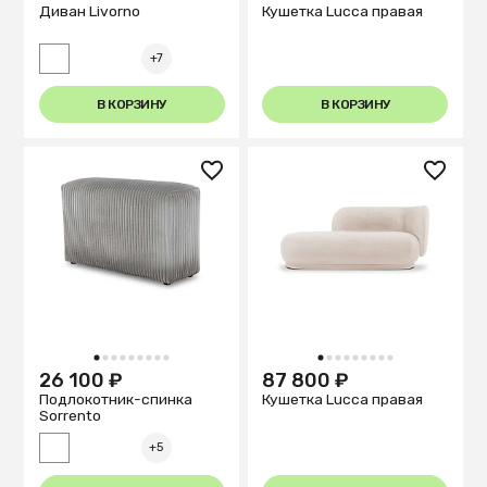
Диван Livorno
Кушетка Lucca правая
+7
В КОРЗИНУ
В КОРЗИНУ
1
2
3
4
5
6
7
8
9
1
2
3
4
5
6
7
8
9
26 100 ₽
87 800 ₽
Подлокотник-спинка
Кушетка Lucca правая
Sorrento
+5