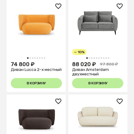
— 10%
1
2
3
4
5
6
7
8
1
2
3
4
5
6
7
8
9
10
74 800 ₽
88 020 ₽
97 800 ₽
Диван Lucca 2-х местный
Диван Amsterdam
двухместный
В КОРЗИНУ
В КОРЗИНУ