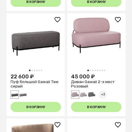
134 см
В КОРЗИНУ
В КОРЗИНУ
1
2
3
4
5
6
1
2
3
4
5
6
7
8
22 600 ₽
45 000 ₽
Пуф большой Gawaii Тем
Диван Gawaii 2-х мест
серый
Розовый
+3
В КОРЗИНУ
В КОРЗИНУ