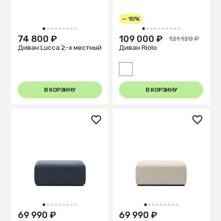
— 10%
1
2
3
4
5
6
7
8
9
1
2
3
4
5
6
7
8
9
10
74 800 ₽
109 000 ₽
121 120 ₽
Диван Lucca 2-х местный
Диван Riolo
В КОРЗИНУ
В КОРЗИНУ
1
2
3
4
5
6
7
8
9
1
2
3
4
5
6
7
8
9
69 990 ₽
69 990 ₽