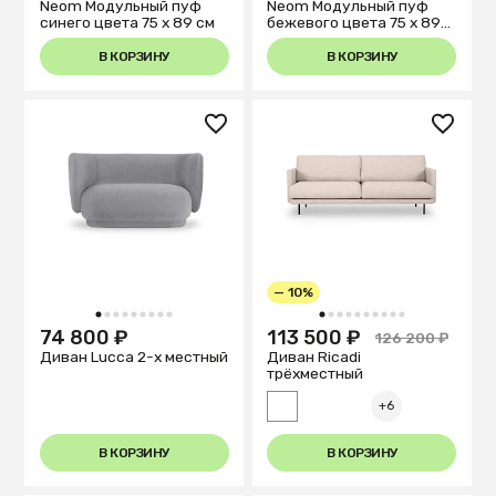
Neom Модульный пуф
Neom Модульный пуф
синего цвета 75 x 89 см
бежевого цвета 75 x 89
см
В КОРЗИНУ
В КОРЗИНУ
— 10%
1
2
3
4
5
6
7
8
9
1
2
3
4
5
6
7
8
9
10
74 800 ₽
113 500 ₽
126 200 ₽
Диван Lucca 2-х местный
Диван Ricadi
трёхместный
+6
В КОРЗИНУ
В КОРЗИНУ