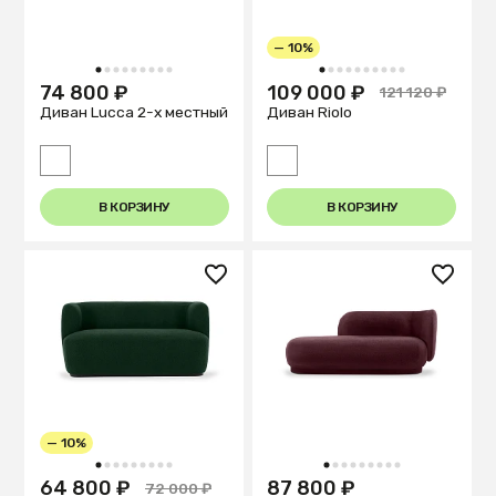
— 10%
1
2
3
4
5
6
7
8
9
1
2
3
4
5
6
7
8
9
10
74 800 ₽
109 000 ₽
121 120 ₽
Диван Lucca 2-х местный
Диван Riolo
В КОРЗИНУ
В КОРЗИНУ
— 10%
1
2
3
4
5
6
7
8
9
1
2
3
4
5
6
7
8
9
64 800 ₽
87 800 ₽
72 000 ₽