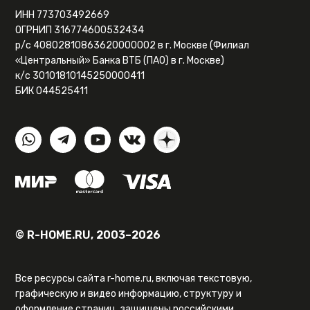
ИНН 773703492669
ОГРНИП 316774600532434
р/с 40802810863620000002 в г. Москве (Филиал
«Центральный» Банка ВТБ (ПАО) в г. Москве)
к/с 30101810145250000411
БИК 044525411
© R-HOME.RU, 2003–2026
Все ресурсы сайта r-home.ru, включая текстовую,
графическую и видео информацию, структуру и
оформление страниц, защищены российскими