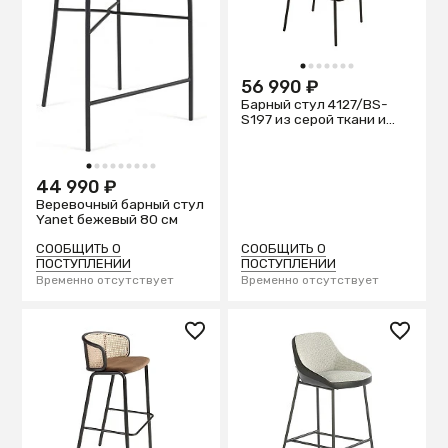
1
2
3
4
5
6
7
56 990 ₽
Барный стул 4127/BS-
S197 из серой ткани и
спинкой из ореха
1
2
3
4
5
6
7
8
9
44 990 ₽
Веревочный барный стул
Yanet бежевый 80 см
СООБЩИТЬ О
СООБЩИТЬ О
ПОСТУПЛЕНИИ
ПОСТУПЛЕНИИ
Временно отсутствует
Временно отсутствует