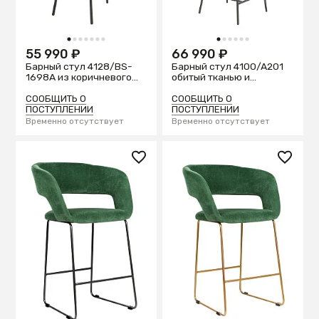
1
2
3
4
5
6
7
1
2
3
4
5
6
55 990 ₽
66 990 ₽
Барный стул 4128/BS-
Барный стул 4100/A201
1698A из коричневого
обитый тканью и
бархата и ротанга
экокожей
СООБЩИТЬ О
СООБЩИТЬ О
ПОСТУПЛЕНИИ
ПОСТУПЛЕНИИ
Временно отсутствует
Временно отсутствует