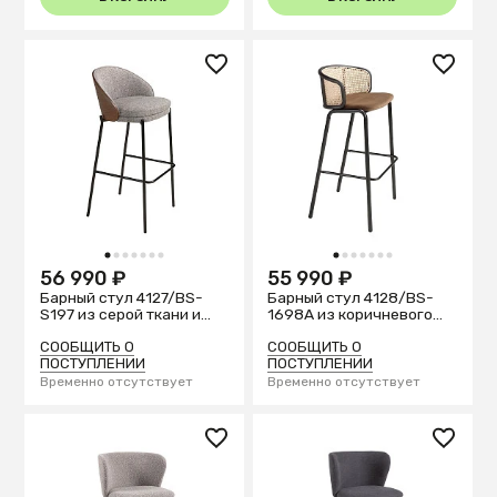
1
2
3
4
5
6
7
1
2
3
4
5
6
7
56 990 ₽
55 990 ₽
Барный стул 4127/BS-
Барный стул 4128/BS-
S197 из серой ткани и
1698A из коричневого
спинкой из ореха
бархата и ротанга
СООБЩИТЬ О
СООБЩИТЬ О
ПОСТУПЛЕНИИ
ПОСТУПЛЕНИИ
Временно отсутствует
Временно отсутствует