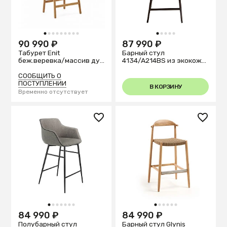
1
2
3
4
5
6
7
8
9
1
2
3
4
5
90 990 ₽
87 990 ₽
Табурет Enit
Барный стул
беж.веревка/массив дуб
4134/A214BS из экокожи
натур.
серого цвета
СООБЩИТЬ О
ПОСТУПЛЕНИИ
В КОРЗИНУ
Временно отсутствует
1
2
3
4
5
6
7
1
2
3
4
5
6
84 990 ₽
84 990 ₽
Полубарный стул
Барный стул Glynis