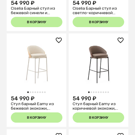
54 990 ₽
54 990 ₽
Ciselia Барный стул из
Ciselia Барный стул из
бежевой синели и
светло-коричневой
черной стали 75 см
синели и черной стали,
75 см
В КОРЗИНУ
В КОРЗИНУ
1
2
3
4
5
6
7
8
1
2
3
4
5
6
7
8
9
54 990 ₽
54 990 ₽
Стул барный Eamy из
Стул барный Eamy из
бежевой экокожи,
коричневой экокожи,
ясеневого шпона с
ясеневого шпона с
натуральной отделкой и
отделкой под орех и
В КОРЗИНУ
В КОРЗИНУ
бежевого металла
черного металла