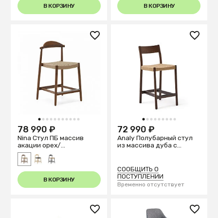
В КОРЗИНУ
В КОРЗИНУ
1
2
3
4
5
6
7
8
9
10
11
1
2
3
4
5
6
7
8
9
78 990 ₽
72 990 ₽
Nina Стул ПБ массив
Analy Полубарный стул
акации орех/
из массива дуба с
беж.веревка
отделкой под орех и
сиденьем из веревки 65
см
СООБЩИТЬ О
ПОСТУПЛЕНИИ
В КОРЗИНУ
Временно отсутствует