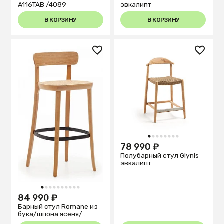
A116TAB /4089
эвкалипт
В КОРЗИНУ
В КОРЗИНУ
1
2
3
4
5
6
7
8
78 990 ₽
Полубарный стул Glynis
эвкалипт
1
2
3
4
5
6
7
8
9
10
84 990 ₽
Барный стул Romane из
бука/шпона ясеня/
ротанг