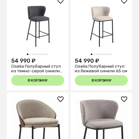
1
2
3
4
5
6
7
8
9
1
2
3
4
5
6
7
8
9
54 990 ₽
54 990 ₽
Ciselia Полубарный стул
Ciselia Полубарный стул
из темно-серой синели
из бежевой синели 65 см
65 см
В КОРЗИНУ
В КОРЗИНУ