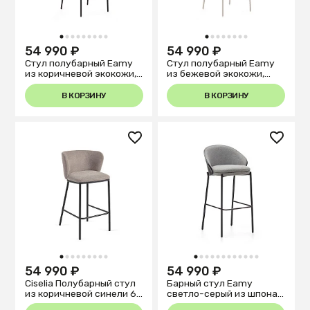
1
2
3
4
5
6
7
8
9
1
2
3
4
5
6
7
8
54 990 ₽
54 990 ₽
Стул полубарный Eamy
Стул полубарный Eamy
из коричневой экокожи,
из бежевой экокожи,
ясеневого шпона с
ясеневого шпона с
отделкой под орех и
натуральной отделкой и
В КОРЗИНУ
В КОРЗИНУ
черного металла
бежевого металла
1
2
3
4
5
6
7
8
9
1
2
3
4
5
6
7
8
9
10
11
12
54 990 ₽
54 990 ₽
Ciselia Полубарный стул
Барный стул Eamy
из коричневой синели 65
светло-серый из шпона
см
ясеня с черной отделкой