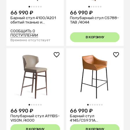
1
2
3
4
5
6
1
2
3
4
5
6
66 990 ₽
66 990 ₽
Барный стул 4100/A201
Полубарный стул CS788-
обитый тканью и
TAB /4044
экокожей
СООБЩИТЬ О
ПОСТУПЛЕНИИ
В КОРЗИНУ
Временно отсутствует
1
2
3
4
5
6
1
2
3
4
5
6
7
66 990 ₽
66 990 ₽
Полубарный стул A111BS-
Барный стул
VISON /4000
4145/CS931A
коричневый из экокожи
В КОРЗИНУ
В КОРЗИНУ