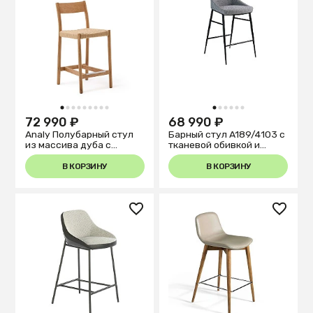
1
2
3
4
5
6
7
8
9
1
2
3
4
5
6
72 990 ₽
68 990 ₽
Analy Полубарный стул
Барный стул A189/4103 с
из массива дуба с
тканевой обивкой и
натуральной отделкой и
стальной конструкцией
сиденьем из веревки 65
В КОРЗИНУ
В КОРЗИНУ
см