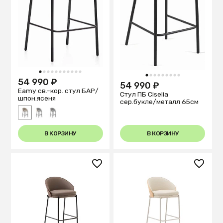
1
2
3
4
5
6
7
8
9
10
11
1
2
3
4
5
6
7
8
9
54 990 ₽
54 990 ₽
Eamy св.-кор. стул БАР/
Стул ПБ Ciselia
шпон.ясеня
сер.букле/металл 65см
В КОРЗИНУ
В КОРЗИНУ