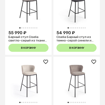
1
2
3
4
5
6
7
8
9
10
1
2
3
4
5
6
7
8
9
10
55 990 ₽
54 990 ₽
Барный стул Ciselia
Ciselia Барный стул из
светло-серый из ткани
темно-серой синели и
букле и металла 102 см
черной стали 75 см
В КОРЗИНУ
В КОРЗИНУ
1
2
3
4
5
6
7
8
9
10
1
2
3
4
5
6
7
8
9
10