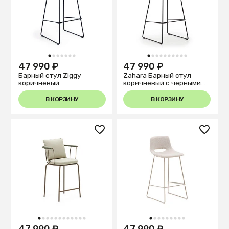
1
2
3
4
5
6
7
1
2
3
4
5
6
7
8
9
10
47 990 ₽
47 990 ₽
Барный стул Ziggy
Zahara Барный стул
коричневый
коричневый с черными
стальными ножками 76
см
В КОРЗИНУ
В КОРЗИНУ
1
2
3
4
5
6
7
8
9
10
11
12
1
2
3
4
5
6
7
8
9
47 990 ₽
47 990 ₽