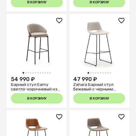
В КОРЗИНУ
В КОРЗИНУ
1
2
3
4
5
6
7
8
9
10
11
12
1
2
3
4
5
6
7
8
9
10
54 990 ₽
47 990 ₽
Барный стул Eamy
Zahara Барный стул
светло-коричневый из
бежевый с черными
шпона ясеня с отделкой
стальными ножками 76
венге
см
В КОРЗИНУ
В КОРЗИНУ