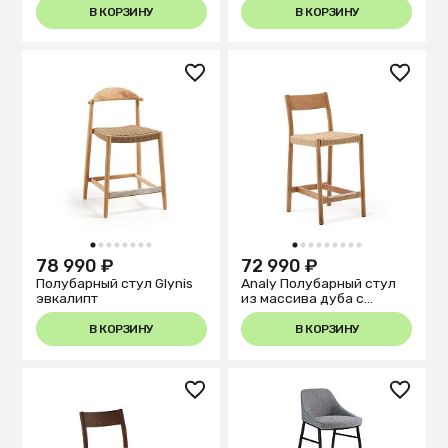
В КОРЗИНУ
В КОРЗИНУ
1
2
3
4
5
6
7
8
1
2
3
4
5
6
7
8
9
78 990 ₽
72 990 ₽
Полубарный стул Glynis
Analy Полубарный стул
эвкалипт
из массива дуба с
натуральной отделкой и
сиденьем из веревки 65
В КОРЗИНУ
В КОРЗИНУ
см