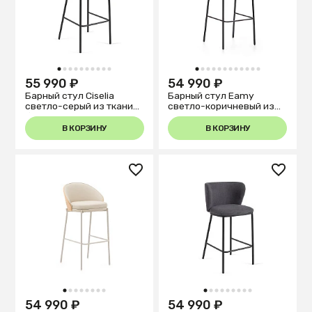
1
2
3
4
5
6
7
8
9
10
1
2
3
4
5
6
7
8
9
10
11
12
55 990 ₽
54 990 ₽
Барный стул Ciselia
Барный стул Eamy
светло-серый из ткани
светло-коричневый из
букле и металла 102 см
шпона ясеня с отделкой
венге
В КОРЗИНУ
В КОРЗИНУ
1
2
3
4
5
6
7
8
1
2
3
4
5
6
7
8
9
54 990 ₽
54 990 ₽