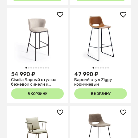
черного металла
1
2
3
4
5
6
7
8
9
10
1
2
3
4
5
6
7
54 990 ₽
47 990 ₽
Ciselia Барный стул из
Барный стул Ziggy
бежевой синели и
коричневый
черной стали 75 см
В КОРЗИНУ
В КОРЗИНУ