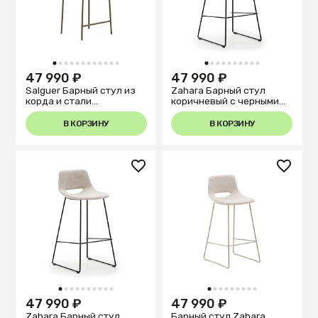
1
2
3
4
5
6
7
8
9
10
11
12
1
2
3
4
5
6
7
8
9
10
47 990 ₽
47 990 ₽
Salguer Барный стул из
Zahara Барный стул
корда и стали
коричневый с черными
окрашенный в
стальными ножками 76
коричневый цвет
см
В КОРЗИНУ
В КОРЗИНУ
1
2
3
4
5
6
7
8
9
10
1
2
3
4
5
6
7
8
9
47 990 ₽
47 990 ₽
Zahara Барный стул
Барный стул Zahara