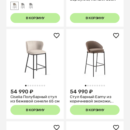
В КОРЗИНУ
В КОРЗИНУ
1
2
3
4
5
6
7
8
9
1
2
3
4
5
6
7
8
9
54 990 ₽
54 990 ₽
Ciselia Полубарный стул
Стул барный Eamy из
из бежевой синели 65 см
коричневой экокожи,
ясеневого шпона с
отделкой под орех и
В КОРЗИНУ
В КОРЗИНУ
черного металла