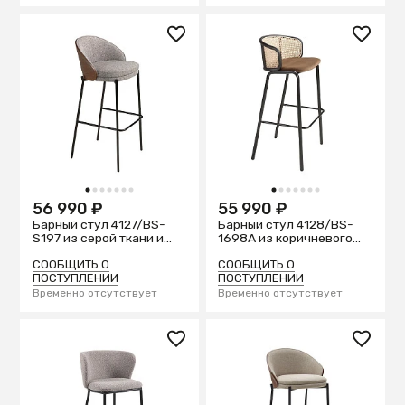
1
2
3
4
5
6
7
1
2
3
4
5
6
7
56 990 ₽
55 990 ₽
Барный стул 4127/BS-
Барный стул 4128/BS-
S197 из серой ткани и
1698A из коричневого
спинкой из ореха
бархата и ротанга
СООБЩИТЬ О
СООБЩИТЬ О
ПОСТУПЛЕНИИ
ПОСТУПЛЕНИИ
Временно отсутствует
Временно отсутствует