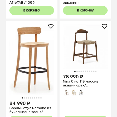
A116TAB /4089
эвкалипт
В КОРЗИНУ
В КОРЗИНУ
1
2
3
4
5
6
7
8
9
10
11
78 990 ₽
Nina Стул ПБ массив
акации орех/
беж.веревка
1
2
3
4
5
6
7
8
9
10
84 990 ₽
Барный стул Romane из
бука/шпона ясеня/
ротанг