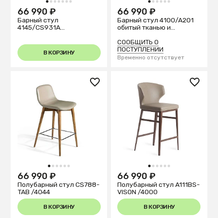
1
2
3
4
5
6
7
1
2
3
4
5
6
66 990 ₽
66 990 ₽
Барный стул
Барный стул 4100/A201
4145/CS931A
обитый тканью и
коричневый из экокожи
экокожей
СООБЩИТЬ О
ПОСТУПЛЕНИИ
В КОРЗИНУ
Временно отсутствует
1
2
3
4
5
6
1
2
3
4
5
6
66 990 ₽
66 990 ₽
Полубарный стул CS788-
Полубарный стул A111BS-
TAB /4044
VISON /4000
В КОРЗИНУ
В КОРЗИНУ