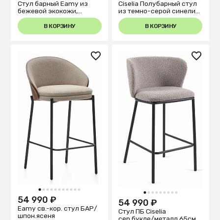
Стул барный Eamy из
Ciselia Полубарный стул
бежевой экокожи,
из темно-серой синели
ясеневого шпона с
65 см
натуральной отделкой и
В КОРЗИНУ
В КОРЗИНУ
бежевого металла
1
2
3
4
5
6
7
8
9
10
11
1
2
3
4
5
6
7
8
9
54 990 ₽
54 990 ₽
Eamy св.-кор. стул БАР/
Стул ПБ Ciselia
шпон.ясеня
сер.букле/металл 65см