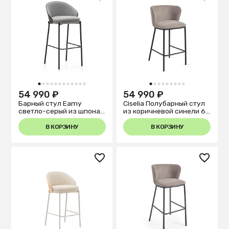
1
2
3
4
5
6
7
8
9
10
11
12
1
2
3
4
5
6
7
8
9
54 990 ₽
54 990 ₽
Барный стул Eamy
Ciselia Полубарный стул
светло-серый из шпона
из коричневой синели 65
ясеня с черной отделкой
см
В КОРЗИНУ
В КОРЗИНУ