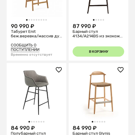
1
2
3
4
5
6
7
8
9
1
2
3
4
5
90 990 ₽
87 990 ₽
Табурет Enit
Барный стул
беж.веревка/массив дуб
4134/A214BS из экокожи
натур.
серого цвета
СООБЩИТЬ О
ПОСТУПЛЕНИИ
В КОРЗИНУ
Временно отсутствует
1
2
3
4
5
6
7
1
2
3
4
5
6
84 990 ₽
84 990 ₽
Полубарный стул
Барный стул Glynis