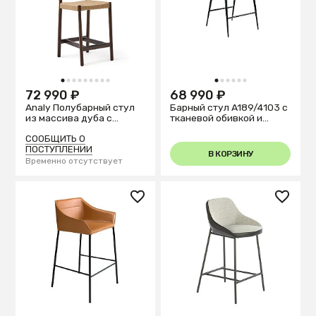
1
2
3
4
5
6
7
8
9
1
2
3
4
5
6
72 990 ₽
68 990 ₽
Analy Полубарный стул
Барный стул A189/4103 с
из массива дуба с
тканевой обивкой и
отделкой под орех и
стальной конструкцией
сиденьем из веревки 65
СООБЩИТЬ О
см
ПОСТУПЛЕНИИ
В КОРЗИНУ
Временно отсутствует