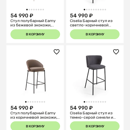
1
2
3
4
5
6
7
8
1
2
3
4
5
6
7
8
9
10
54 990 ₽
54 990 ₽
Стул полубарный Eamy
Ciselia Барный стул из
из бежевой экокожи,
светло-коричневой
ясеневого шпона с
синели и черной стали,
натуральной отделкой и
75 см
В КОРЗИНУ
В КОРЗИНУ
бежевого металла
1
2
3
4
5
6
7
8
9
1
2
3
4
5
6
7
8
9
10
54 990 ₽
54 990 ₽
Стул полубарный Eamy
Ciselia Барный стул из
из коричневой экокожи,
темно-серой синели и
ясеневого шпона с
черной стали 75 см
отделкой под орех и
В КОРЗИНУ
В КОРЗИНУ