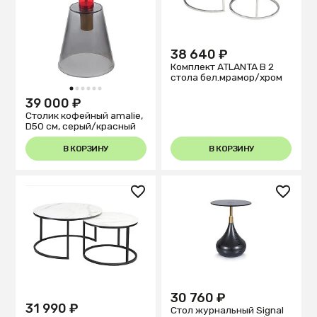
38 640 ₽
Комплект ATLANTA B 2
стола бел.мрамор/хром
1
2
3
4
5
6
39 000 ₽
Столик кофейный amalie,
D50 см, серый/красный
В КОРЗИНУ
В КОРЗИНУ
30 760 ₽
31 990 ₽
Стол журнальный Signal