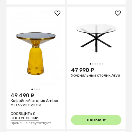
1
2
3
4
5
6
47 990 ₽
Журнальный столик Arya
1
2
3
4
49 490 ₽
Кофейный столик Amber
M 0.52x0.5x0.5м
СООБЩИТЬ О
ПОСТУПЛЕНИИ
В КОРЗИНУ
Временно отсутствует