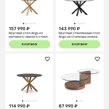
1
2
3
4
5
6
7
1
2
3
4
5
6
157 990 ₽
143 990 ₽
Круглый стол Argo из
Круглый стеклянный стол
матового черного стекла
Argo на стальных ножках
со стальными ножками
с черной отделкой, Ø 150
под дерево, Ø 150
В КОРЗИНУ
В КОРЗИНУ
1
2
3
4
5
6
7
8
1
2
3
4
114 990 ₽
87 990 ₽