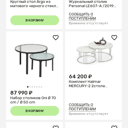
Круглый стол Argo из
Журнальный столик
матового черного стекла
Personal LE607-A /2019
и стальных ножек под
орех
дерево, Ø 120
СООБЩИТЬ О
ПОСТУПЛЕНИИ
В КОРЗИНУ
Временно отсутствует
64 200 ₽
Комплект Halmar
MERCURY-2 2стола
1
2
3
4
5
6
7
серебр./белый
87 990 ₽
Набор столиков Oni Ø 70
cm / Ø 50 cm
СООБЩИТЬ О
ПОСТУПЛЕНИИ
В КОРЗИНУ
Временно отсутствует