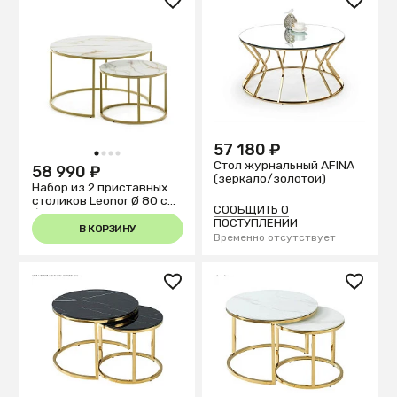
57 180 ₽
1
2
3
4
Стол журнальный AFINA
58 990 ₽
(зеркало/золотой)
Набор из 2 приставных
столиков Leonor Ø 80 см
СООБЩИТЬ О
/ Ø 50 см
ПОСТУПЛЕНИИ
В КОРЗИНУ
Временно отсутствует