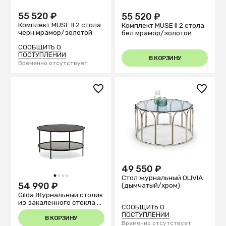
55 520 ₽
55 520 ₽
Комплект MUSE II 2 стола
Комплект MUSE II 2 стола
черн.мрамор/золотой
бел.мрамор/золотой
СООБЩИТЬ О
ПОСТУПЛЕНИИ
В КОРЗИНУ
Временно отсутствует
49 550 ₽
1
2
3
4
Стол журнальный OLIVIA
54 990 ₽
(дымчатый/хром)
Gilda Журнальный столик
из закаленного стекла и
СООБЩИТЬ О
металла с матовой
ПОСТУПЛЕНИИ
черной отделкой Ø 80 см
В КОРЗИНУ
Временно отсутствует