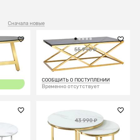
й
Сначала новые
24 580 ₽
55 990 ₽
— 70%
— 56%
50 АЛЬБА
Журнальный стол 120*60
ИНСИГНИЯ золотистый
СООБЩИТЬ О ПОСТУПЛЕНИИ
Временно отсутствует
25 440 ₽
43 990 ₽
— 42%
стола
Набор 2стола Селена 60 и 45 см
стекло белый