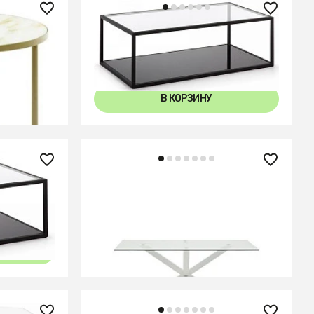
47 990 ₽
senda
Журнальный столик Greenhill 110
x 60 см черный
В КОРЗИНУ
114 990 ₽
enhill
Стол Arya 160x90 стекло белый
В КОРЗИНУ