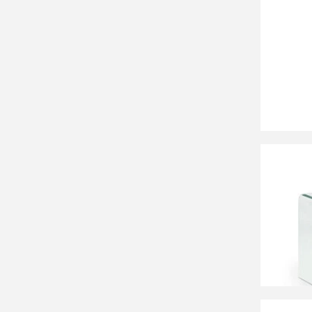
30 76
Стол ж
(дымч
СООБЩ
Времен
60 99
Набор 