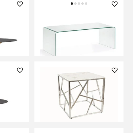
33 990 ₽
go из
Столик Burano прозрачный
ла и стали
x100
В КОРЗИНУ
31 010 ₽
матового
Стол журн. Signal ESCADA B II
ьных
бел/серебро
0
СООБЩИТЬ О ПОСТУПЛЕНИИ
Временно отсутствует