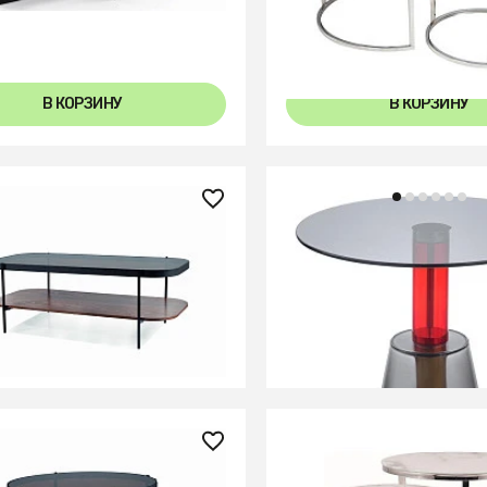
В КОРЗИНУ
В КОРЗИНУ
0 ₽
39 000 ₽
урнальный Signal PRIMA A
Столик кофейный amalie
черный мат)
серый/красный
В КОРЗИНУ
В КОРЗИНУ
0 ₽
28 140 ₽