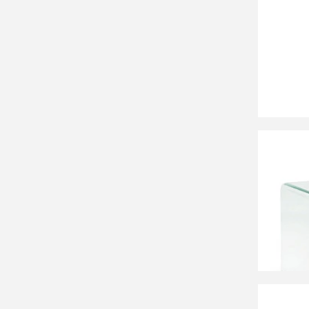
27 38
Стол ж
(зерка
СООБЩ
Времен
33 99
Столик