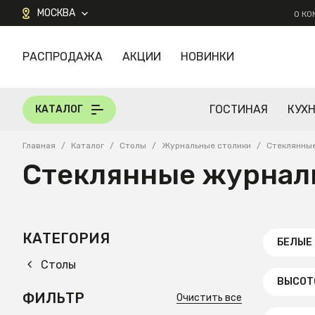
МОСКВА
О К
РАСПРОДАЖА
АКЦИИ
НОВИНКИ
КАТАЛОГ
ГОСТИНАЯ
КУХ
КАТАЛОГ
Главная
/
Каталог
/
Столы
/
Журнальные столики
/
Стеклянны
Стеклянные журнал
КАТЕГОРИЯ
БЕЛЫЕ
Столы
ВЫСОТ
ФИЛЬТР
Очистить все