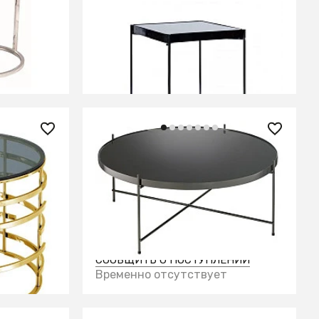
 B II,
Кофейный столик Square S Black
0.6x0.32x0.32м
ЕНИИ
СООБЩИТЬ О ПОСТУПЛЕНИИ
Временно отсутствует
27 900 ₽
— 50%
Стол josen, D84,8 см, черный
0 стекло
СООБЩИТЬ О ПОСТУПЛЕНИИ
Временно отсутствует