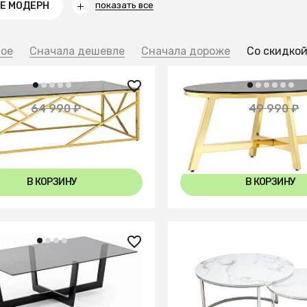
Е МОДЕРН
показать все
ное
Сначала дешевле
Сначала дороже
Со скидко
0 ₽
15 240 ₽
64 990 ₽
49 990 ₽
— 53%
ьный стол АРТ ДЕКО
Журнальный стол 100*
 золотистый
золото/черн.
В КОРЗИНУ
В КОРЗИНУ
0 ₽
38 640 ₽
ьный столик Plum
Комплект ATLANTA B 2 
бел.мрамор/хром