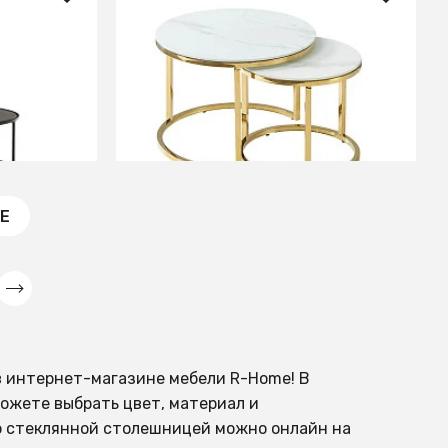
55 520 ₽
ик из
Комплект MUSE II 2 стола
металла с
бел.мрамор/золотой
ой Ø 80
В КОРЗИНУ
Е
в интернет-магазине мебели R-Home! В
ожете выбрать цвет, материал и
со стеклянной столешницей можно онлайн на