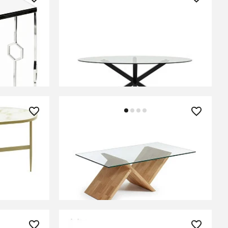
136 990 ₽
lver
Овальный стол ARYA Argo из
стекла, на стальных ножках с
черной отделкой 200x100
ЕНИИ
В КОРЗИНУ
120 990 ₽
senda 100
Кофейный столик Walea дуб
ЕНИИ
В КОРЗИНУ