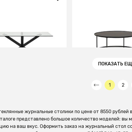
90 ₽
54 990 ₽
rya 160x90 стекло черный
Gilda Журнальный стол
закаленного стекла и 
матовой черной отделк
см
В КОРЗИНУ
В КОРЗИНУ
ПОКАЗАТЬ ЕЩ
1
2
теклянные журнальные столики по цене от 8550 рублей 
талоге представлено большое количество моделей: вы м
цию на ваш вкус. Оформить заказ на журнальный стол 