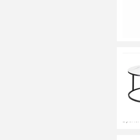
Стол ж
(орех/
СООБЩ
Времен
31 99
Компле
бел.мр
СООБЩ
Времен