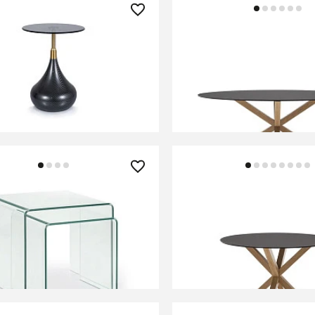
0 ₽
174 990 ₽
урнальный Signal TAURUS
Овальный стол ARYA Ar
атый/черный)
матового черного стек
с эффектом дерева 200
ИТЬ О ПОСТУПЛЕНИИ
В КОРЗИНУ
но отсутствует
0 ₽
114 990 ₽
столиков Burano
Круглый стол Argo из 
черного стекла и стал
ножек под дерево, Ø 12
В КОРЗИНУ
В КОРЗИНУ