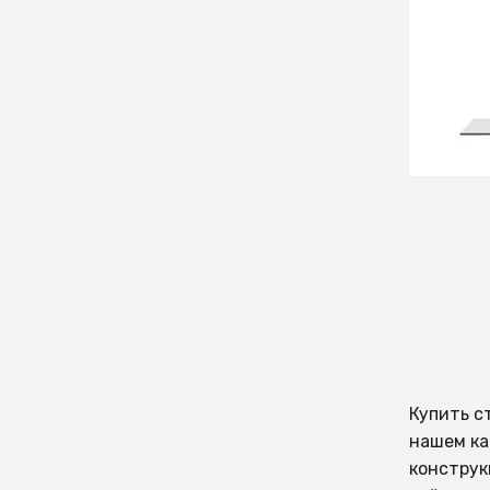
114 9
Стол A
Купить с
нашем ка
конструк