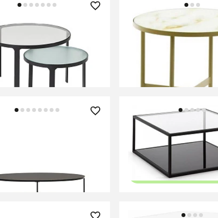
0 ₽
41 990 ₽
столиков Oni Ø 70 cm / Ø
Журнальный столик Eli
круглый
В КОРЗИНУ
В КОРЗИНУ
0 ₽
44 990 ₽
 Кофейный столик из
Журнальный столик Gre
нного стекла и металла с
черный
й черной отделкой Ø 110 x
В КОРЗИНУ
В КОРЗИНУ