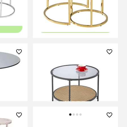
В КОРЗИНУ
16 150 ₽
, D50 см,
Стол журн. Halmar DAKOTA
дымчатый/натуральный
СООБЩИТЬ О ПОСТУПЛЕНИИ
Временно отсутствует
10 550 ₽