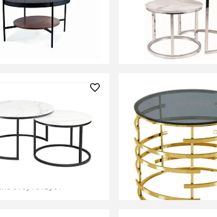
урнальный Signal PRIMA B
Комплект Signal ATLANTA
черный мат)
2стола бел/хром
ИТЬ О ПОСТУПЛЕНИИ
СООБЩИТЬ О ПОСТУПЛ
но отсутствует
Временно отсутствует
0 ₽
21 450 ₽
42 990 ₽
кт ATLANTA C 2 стола
Столик Инфлюэнс 60*6
амор/черн.
smoke сталь
ИТЬ О ПОСТУПЛЕНИИ
В КОРЗИНУ
но отсутствует