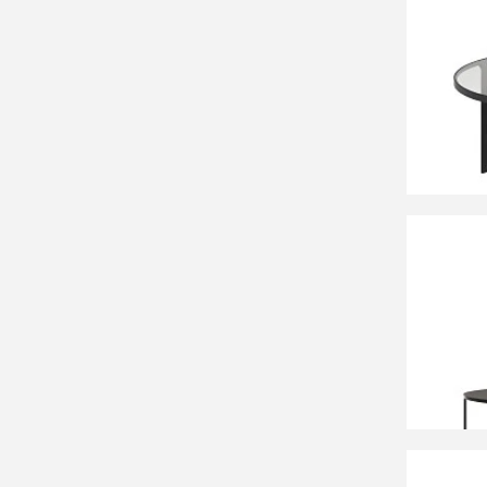
87 99
Набор 
50 cm
60 99
Fideia
закале
матово
65 см