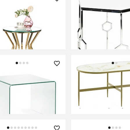
0 ₽
39 590 ₽
урнальный AFINA S
Кофейный столик Art Si
ло/золотой)
0.55x0.55x0.55м
ИТЬ О ПОСТУПЛЕНИИ
СООБЩИТЬ О ПОСТУПЛ
но отсутствует
Временно отсутствует
0 ₽
63 990 ₽
 Burano
Журнальный столик Eli
х 50
СООБЩИТЬ О ПОСТУПЛ
В КОРЗИНУ
Временно отсутствует