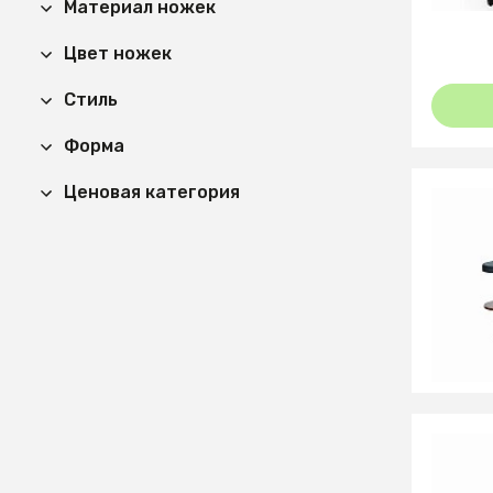
Материал ножек
Цвет ножек
Стиль
Форма
Ценовая категория
36 35
Стол ж
(орех/
27 54