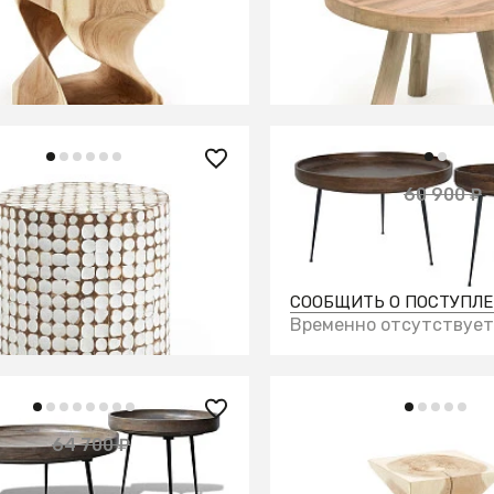
массива тика Ø 55 см
ИТЬ О ПОСТУПЛЕНИИ
В КОРЗИНУ
но отсутствует
90 ₽
47 900 ₽
60 900 ₽
 приставной Coconut
Набор столиков Манго
СООБЩИТЬ О ПОСТУПЛ
В КОРЗИНУ
Временно отсутствует
54 990 ₽
0 ₽
64 700 ₽
— 21%
Приставной столик Hak
столиков из массива,