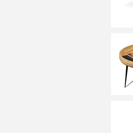
ASENSI
СООБЩ
Времен
29 90
Столик
ДАУЛА
40 9
Приста