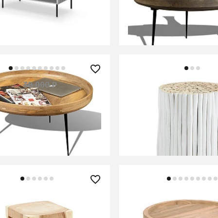
O LAW-1 св.сер.
ДАУЛАТА ПЛАТИНУМ
ИТЬ О ПОСТУПЛЕНИИ
В КОРЗИНУ
но отсутствует
35 990 ₽
0 ₽
38 000 ₽
— 21%
Столик Filippo белый
 из массива манго,
ТА
В КОРЗИНУ
В КОРЗИНУ
90 ₽
44 990 ₽
вной столик Hakon
Кофейный столик Glend