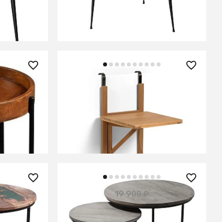
ЕНИИ
В КОРЗИНУ
14 990 ₽
— 22%
Балконный стол Amarillis
го, АНИЯ
складной из массива акации
ЕНИИ
В КОРЗИНУ
17 900 ₽
19 900 ₽
— 21%
— 10%
,
Набор серых столиков, ИНДУ
ДХУСАР