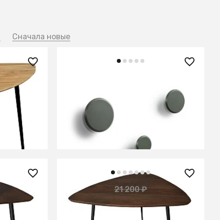
й
Сначала новые
10 990 ₽
— 30%
Набор вешалок Nadua зеленый
ции,
ЕНИИ
В КОРЗИНУ
14 300 ₽
21 200 ₽
— 22%
— 33%
ции,
Столик из массива акации, ПАРИ
Браун