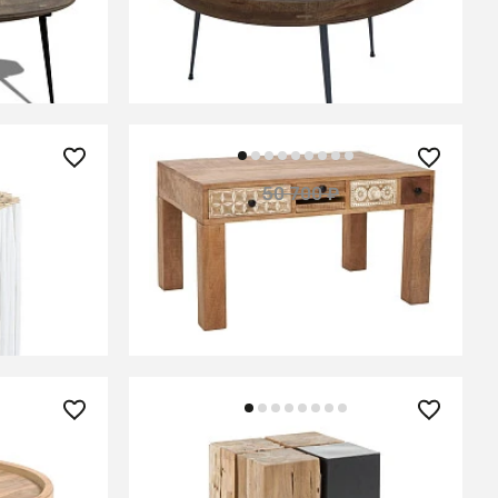
ДАУЛАТА Шоколад
В КОРЗИНУ
39 900 ₽
50 700 ₽
— 21%
Журнальный стол из массива,
ГОБИНД 5 ящиков
СООБЩИТЬ О ПОСТУПЛЕНИИ
Временно отсутствует
44 990 ₽
a из
Столик Ognak