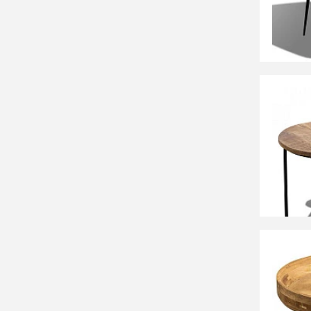
СООБЩ
Времен
17 90
Компле
ИНДУ 
23 90
Столик