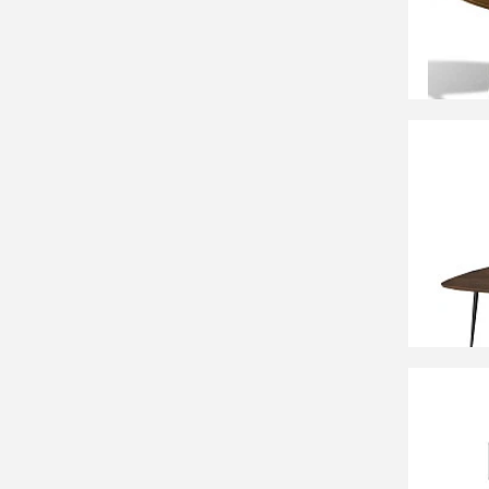
САМПА
25 90
Набор 
массив
СООБЩ
Времен
28 15
Стол ж