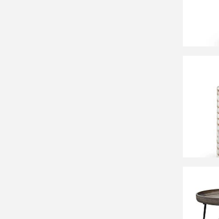
СООБЩ
Времен
44 9
Столик
50 90
Набор 