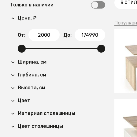
В СТИ
Только в наличии
Цена, ₽
Популяр
От:
До:
8 620
Стол ж
Ширина, см
сонома
Глубина, см
СООБЩ
Времен
Высота, см
Цвет
Материал столешницы
11 58
Цвет столешницы
Стол ж
сонома