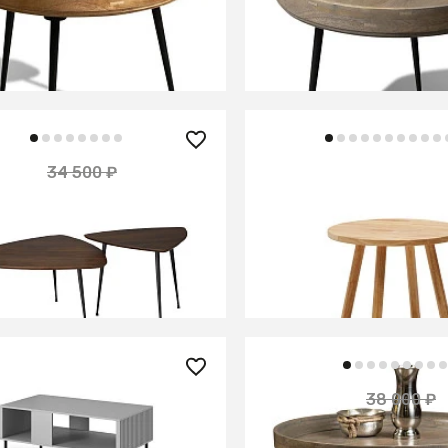
ТИ
САМПАТИ ПЛАТИНУМ
СООБЩИТЬ О ПОСТУПЛ
В КОРЗИНУ
Временно отсутствует
25 990 ₽
0 ₽
34 500 ₽
— 25%
Круглый детский стол D
столов в сканди стиле/
массива каучука Ø 55 с
 акации
ИТЬ О ПОСТУПЛЕНИИ
В КОРЗИНУ
но отсутствует
0 ₽
29 900 ₽
38 000 ₽
урн. Halmar BULLET
Столик из массива ман