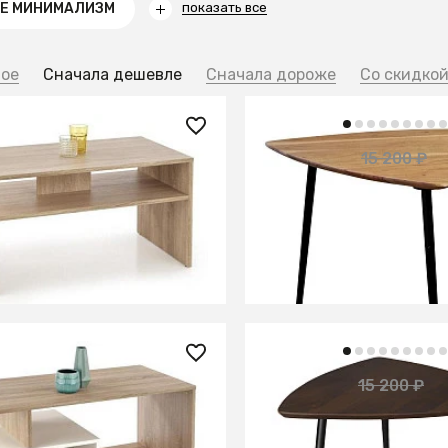
ЛЕ МИНИМАЛИЗМ
показать все
ное
Сначала дешевле
Сначала дороже
Со скидко
 ₽
10 700 ₽
15 200 ₽
урнальный SIGMA (дуб
Столик из массива ака
)
ШАНАЙЯ
ИТЬ О ПОСТУПЛЕНИИ
СООБЩИТЬ О ПОСТУПЛ
но отсутствует
Временно отсутствует
0 ₽
11 900 ₽
15 200 ₽
урнальный COMBO (дуб
Столик из массива ака
/белый)
ШАНАЙЯ Браун