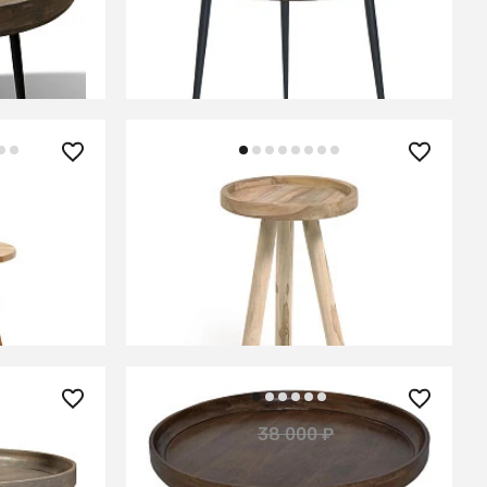
САМПАТИ Шоколад
ЕНИИ
В КОРЗИНУ
26 990 ₽
ilcia из
Приставной столик Glenda из
м
массива тика Ø 35 см
В КОРЗИНУ
29 900 ₽
38 000 ₽
— 21%
— 21%
го,
Столик из массива манго,