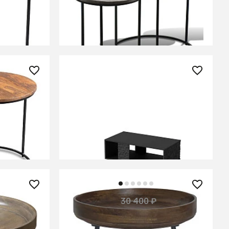
В КОРЗИНУ
22 560 ₽
— 21%
Стол журнал. Halmar BULLET
абор ИНДУ
LAW-1 черн./золот.
СООБЩИТЬ О ПОСТУПЛЕНИИ
Временно отсутствует
23 900 ₽
30 400 ₽
— 21%
— 21%
го,
Столик из массива манго,