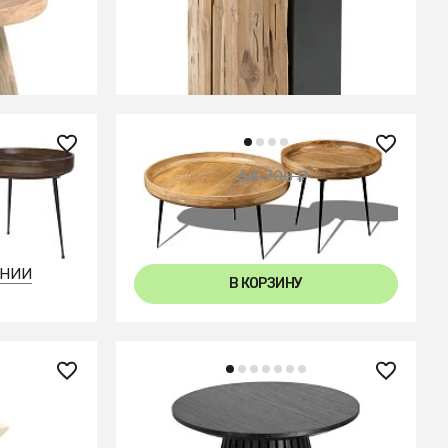
В КОРЗИНУ
50 900 ₽
64 700 ₽
— 21%
— 21%
 Шоколад
Набор столиков из массива
ЕНИИ
В КОРЗИНУ
54 990 ₽
on из
Журнальный столик Irune Ø50