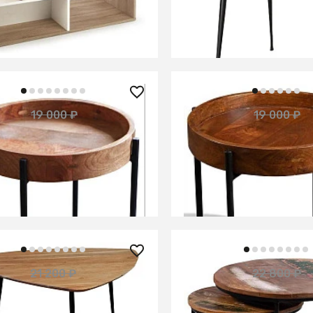
ИТЬ О ПОСТУПЛЕНИИ
СООБЩИТЬ О ПОСТУПЛ
но отсутствует
Временно отсутствует
0 ₽
14 900 ₽
19 000 ₽
19 000 ₽
— 22%
 из массива манго, АНИЯ
Столик из массива ман
АХРО
ИТЬ О ПОСТУПЛЕНИИ
СООБЩИТЬ О ПОСТУПЛ
но отсутствует
Временно отсутствует
0 ₽
17 900 ₽
21 200 ₽
22 800 ₽
— 25%
 из массива акации, ПАРИ
Стол журнальный лофт
комплект ИНДУ