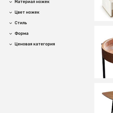
Материал ножек
СООБЩ
Цвет ножек
Времен
Стиль
Форма
14 90
Ценовая категория
Столик
СООБЩ
Времен
15 90
Столик