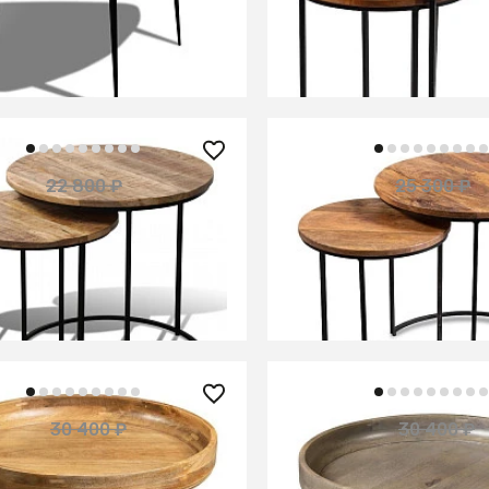
ИТЬ О ПОСТУПЛЕНИИ
В КОРЗИНУ
но отсутствует
0 ₽
19 900 ₽
22 800 ₽
25 300 ₽
— 21%
кт столиков из массива,
Столики из массива, н
ЛАХАРА
ГУЛАБИ
В КОРЗИНУ
В КОРЗИНУ
0 ₽
23 900 ₽
30 400 ₽
30 400 ₽
— 21%
 из массива манго,
Столик из массива ман