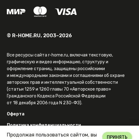
© R-HOME.RU, 2003–2026
Все ресурсы сайта r-home.ru, включая текстовую,
графическую и видео информацию, структуру и
оформление страниц, защищены российскими
и международными законами и соглашениями об охране
авторских прав и интеллектуальной собственности
(статьи 1259 и 1260 главы 70 «Авторское право»
Гражданского Кодекса Российской Федерации
от 18 декабря 2006 года N 230-ФЗ).
Оферта
Политика конфиденциальности
Продолжая пользоваться сайтом, вы
Карта сайта
ПРИНЯТЬ