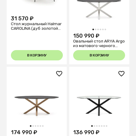
31 570 ₽
Стол журнальный Halmar
CAROLINA (дуб золотой/
1
2
3
4
5
6
черный)
150 990 ₽
Овальный стол ARYA Argo
из матового черного
стекла со стальными
ножками 200x100
В КОРЗИНУ
В КОРЗИНУ
1
2
3
4
5
6
1
2
3
4
5
6
7
174 990 ₽
136 990 ₽