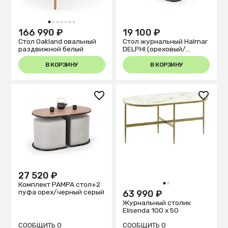
1
2
3
4
5
6
7
166 990 ₽
19 100 ₽
Стол Oakland овальный
Стол журнальный Halmar
раздвижной белый
DELPHI (ореховый/
черный)
В КОРЗИНУ
В КОРЗИНУ
27 520 ₽
Комплект PAMPA стол+2
1
2
пуфа орех/черный серый
63 990 ₽
Журнальный столик
Elisenda 100 х 50
СООБЩИТЬ О
СООБЩИТЬ О