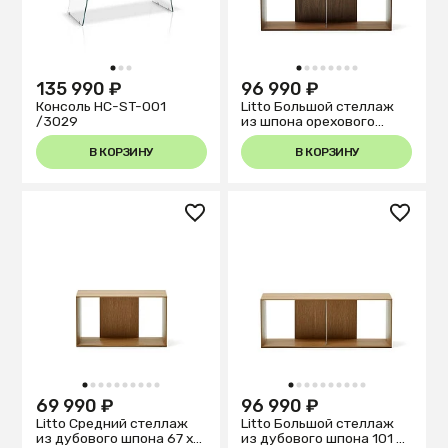
1
2
3
1
2
3
4
5
6
7
8
135 990 ₽
96 990 ₽
Консоль HC-ST-001
Litto Большой стеллаж
/3029
из шпона орехового
дерева 101 x 38 см
В КОРЗИНУ
В КОРЗИНУ
1
2
3
4
5
6
7
8
9
10
1
2
3
4
5
6
7
8
9
10
69 990 ₽
96 990 ₽
Litto Средний стеллаж
Litto Большой стеллаж
из дубового шпона 67 x
из дубового шпона 101 x