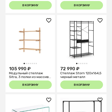
38 см
38 см
В КОРЗИНУ
В КОРЗИНУ
1
2
3
4
5
6
7
1
2
3
4
5
6
105 990 ₽
72 990 ₽
Модульный стеллаж
Стеллаж Storn 120x164,5
Sitra, 3 полки из массива
черный металл
дуба с натуральной
отделкой, 90 см
В КОРЗИНУ
В КОРЗИНУ