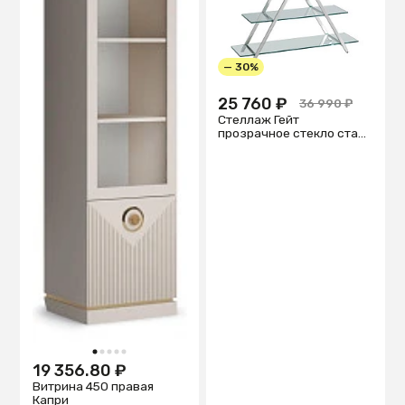
— 30%
25 760 ₽
36 990 ₽
Стеллаж Гейт
прозрачное стекло сталь
серебро
1
2
3
4
5
19 356.80 ₽
Витрина 450 правая
Капри