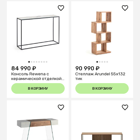
1
2
3
4
5
6
7
8
1
2
3
4
5
84 990 ₽
90 990 ₽
Консоль Rewena с
Стеллаж Arundel 55x132
керамической отделкой
тик
Kalos Blanco 110 x 75 см
В КОРЗИНУ
В КОРЗИНУ