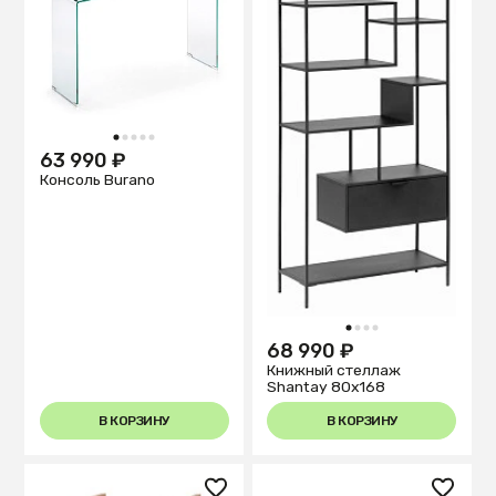
1
2
3
4
5
63 990 ₽
Консоль Burano
1
2
3
4
68 990 ₽
Книжный стеллаж
Shantay 80x168
В КОРЗИНУ
В КОРЗИНУ