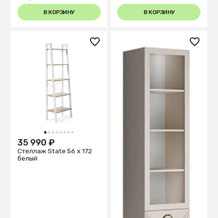
В КОРЗИНУ
В КОРЗИНУ
1
2
3
4
5
6
7
8
35 990 ₽
Стеллаж State 56 х 172
белый