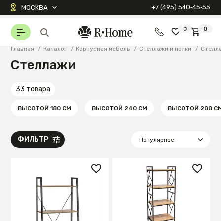
+7 (495) 540‑45‑55
МОСКВА
0
0
Главная
/
Каталог
/
Корпусная мебель
/
Стеллажи и полки
/
Стелл
Стеллажи
33 товара
ВЫСОТОЙ 180 СМ
ВЫСОТОЙ 240 СМ
ВЫСОТОЙ 200 С
ФИЛЬТР