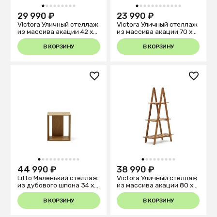
1
2
3
4
5
6
7
8
9
1
2
3
4
5
6
7
8
9
10
11
12
29 990 ₽
23 990 ₽
Victora Уличный стеллаж
Victora Уличный стеллаж
из массива акации 42 x
из массива акации 70 x
150 см
85 см
В КОРЗИНУ
В КОРЗИНУ
1
2
3
4
5
6
7
8
9
10
11
1
2
3
4
5
6
7
8
9
44 990 ₽
38 990 ₽
Litto Маленький стеллаж
Victora Уличный стеллаж
из дубового шпона 34 x
из массива акации 80 x
38 см
140 см
В КОРЗИНУ
В КОРЗИНУ