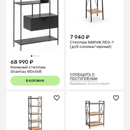
7 940 ₽
Стеллаж NARVIK REG-1
(дуб сонома/черный)
1
2
3
4
68 990 ₽
Книжный стеллаж
Shantay 80x168
СООБЩИТЬ О
ПОСТУПЛЕНИИ
В КОРЗИНУ
Временно отсутствует