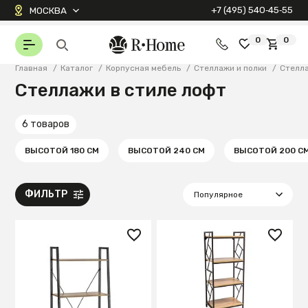
+7 (495) 540‑45‑55
МОСКВА
0
0
Главная
/
Каталог
/
Корпусная мебель
/
Стеллажи и полки
/
Стелл
Стеллажи в стиле лофт
6 товаров
ВЫСОТОЙ 180 СМ
ВЫСОТОЙ 240 СМ
ВЫСОТОЙ 200 С
ФИЛЬТР